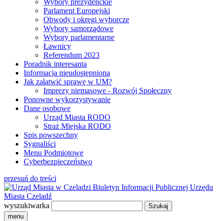
Wybory prezydenckie
Parlament Europejski
Obwody i okręgi wyborcze
Wybory samorządowe
Wybory parlamentarne
Ławnicy
Referendum 2023
Poradnik interesanta
Informacja nieudostępniona
Jak załatwić sprawę w UM?
Imprezy niemasowe - Rozwój Społeczny
Ponowne wykorzystywanie
Dane osobowe
Urząd Miasta RODO
Straż Miejska RODO
Spis powszechny
Sygnaliści
Menu Podmiotowe
Cyberbezpieczeństwo
przesuń do treści
Biuletyn Informacji Publicznej
Urzędu
Miasta Czeladź
wyszukiwarka
menu