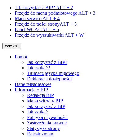
Jak korzystać z BIP?
ALT + 2
Przejdź do menu podmiotowego
ALT + 3
Mapa serwisu
ALT + 4
Przejdź do treści strony
ALT + 5
Panel WCAG
ALT + 6
Przejdź do wyszukiwarki
ALT + W
zamknij
Pomoc
Jak korzystać z BIP?
Jak szukać?
Tłumacz języka migowego
Deklaracja dostępności
Dane teleadresowe
Informacje o BIP
Redakcja BIP
Mapa witryny BIP
Jak korzystać z BIP
Jak szukać
Polityka prywatności
Zastrzeżenia prawne
Statystyka strony
Rejestr zmian