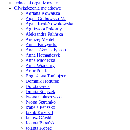
Jednostki organizacyjne
Oświadczenia majątkowe
Adriana Kowalska
Agata Grabowska-Maj
Agata Król-Nowakowska
Agnieszka Pokorny
Aleksandra Palińska
Andrzej Mentel
Aneta Burzyńska
Aneta Jóźwin-Rybska
Anna Hetmańczyk
Anna Młodecka
Anna Wiaderny
Artur Polak
Bogusława Tanhojzer
Dominik Hodurek
Dorota Grela
Dorota Strączek
Iwona Gałuszewska
Iwona Sztramko
Izabela Penszko
Jakub Kużdżał
Janusz Górski
Jolanta Barańska
Jolanta Kopeć