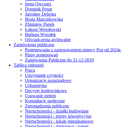
Irena Owczarz
Dominik Penar
Jarosław Deleska
Beata Marcinkowska
Zbigniew Panek
Łukasz Wesołowski
Barbara Wszołek
Oświadczenia archiwalne
Zamówienia publiczne
Postępowania z zastosowaniem ustawy Pzp od 2024r.
Plany postępowań
Zamówienia Publiczne do 31-12-2019
Tablica ogłoszeń
Praca
Utrzymanie czystości
Organizacje pozarządowe
Urbanistyka
Decyzje środowiskowe
Usuwanie zieleni
Konsultacje społeczne
Zgromadzenia publiczne
Nieruchomości - działki budowlane
Nieruchomości - tereny inwestycyjne
Nieruchomości - lokale mieszkaniowe
Nieruchomości - dzierżawy / najem