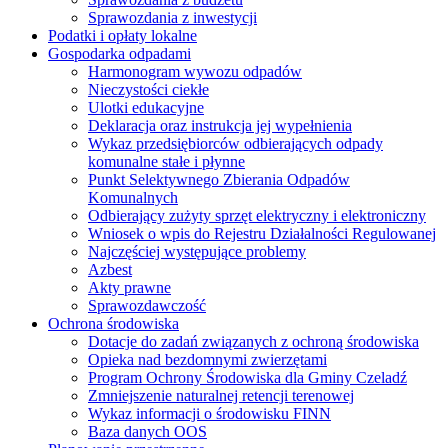
Sprawozdania z inwestycji
Podatki i opłaty lokalne
Gospodarka odpadami
Harmonogram wywozu odpadów
Nieczystości ciekłe
Ulotki edukacyjne
Deklaracja oraz instrukcja jej wypełnienia
Wykaz przedsiębiorców odbierających odpady
komunalne stałe i płynne
Punkt Selektywnego Zbierania Odpadów
Komunalnych
Odbierający zużyty sprzęt elektryczny i elektroniczny
Wniosek o wpis do Rejestru Działalności Regulowanej
Najczęściej występujące problemy
Azbest
Akty prawne
Sprawozdawczość
Ochrona środowiska
Dotacje do zadań związanych z ochroną środowiska
Opieka nad bezdomnymi zwierzętami
Program Ochrony Środowiska dla Gminy Czeladź
Zmniejszenie naturalnej retencji terenowej
Wykaz informacji o środowisku FINN
Baza danych OOS