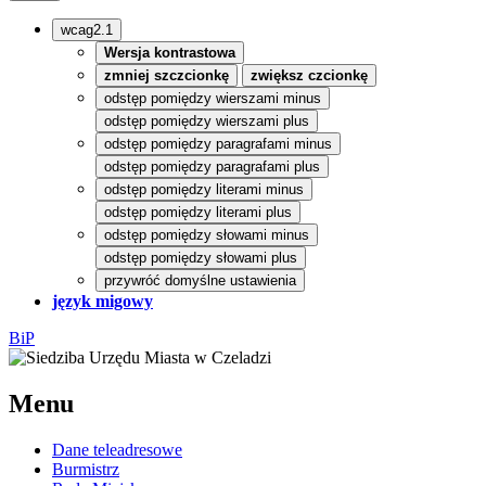
wcag2.1
Wersja kontrastowa
zmniej szczcionkę
zwiększ czcionkę
odstęp pomiędzy wierszami minus
odstęp pomiędzy wierszami plus
odstęp pomiędzy paragrafami minus
odstęp pomiędzy paragrafami plus
odstęp pomiędzy literami minus
odstęp pomiędzy literami plus
odstęp pomiędzy słowami minus
odstęp pomiędzy słowami plus
przywróć domyślne ustawienia
język migowy
BiP
Menu
Dane teleadresowe
Burmistrz