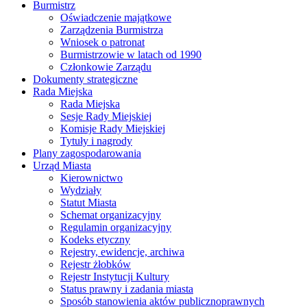
Burmistrz
Oświadczenie majątkowe
Zarządzenia Burmistrza
Wniosek o patronat
Burmistrzowie w latach od 1990
Członkowie Zarządu
Dokumenty strategiczne
Rada Miejska
Rada Miejska
Sesje Rady Miejskiej
Komisje Rady Miejskiej
Tytuły i nagrody
Plany zagospodarowania
Urząd Miasta
Kierownictwo
Wydziały
Statut Miasta
Schemat organizacyjny
Regulamin organizacyjny
Kodeks etyczny
Rejestry, ewidencje, archiwa
Rejestr żłobków
Rejestr Instytucji Kultury
Status prawny i zadania miasta
Sposób stanowienia aktów publicznoprawnych