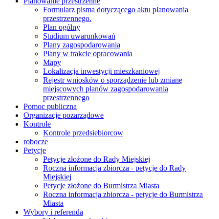
Planowanie przestrzenne
Formularz pisma dotyczącego aktu planowania
przestrzennego.
Plan ogólny
Studium uwarunkowań
Plany zagospodarowania
Plany w trakcie opracowania
Mapy
Lokalizacja inwestycji mieszkaniowej
Rejestr wniosków o sporządzenie lub zmianę
miejscowych planów zagospodarowania
przestrzennego
Pomoc publiczna
Organizacje pozarządowe
Kontrole
Kontrole przedsiebiorcow
robocze
Petycje
Petycje złożone do Rady Miejskiej
Roczna informacja zbiorcza - petycje do Rady
Miejskiej
Petycje złożone do Burmistrza Miasta
Roczna informacja zbiorcza - petycje do Burmistrza
Miasta
Wybory i referenda