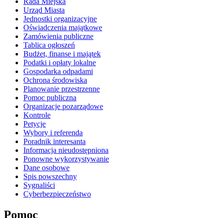
Rada Miejska
Urząd Miasta
Jednostki organizacyjne
Oświadczenia majątkowe
Zamówienia publiczne
Tablica ogłoszeń
Budżet, finanse i majątek
Podatki i opłaty lokalne
Gospodarka odpadami
Ochrona środowiska
Planowanie przestrzenne
Pomoc publiczna
Organizacje pozarządowe
Kontrole
Petycje
Wybory i referenda
Poradnik interesanta
Informacja nieudostępniona
Ponowne wykorzystywanie
Dane osobowe
Spis powszechny
Sygnaliści
Cyberbezpieczeństwo
Pomoc