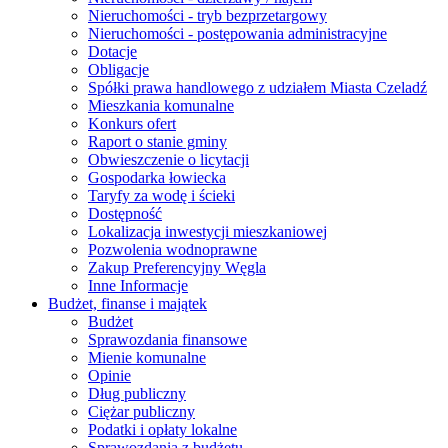
Nieruchomości - tryb bezprzetargowy
Nieruchomości - postępowania administracyjne
Dotacje
Obligacje
Spółki prawa handlowego z udziałem Miasta Czeladź
Mieszkania komunalne
Konkurs ofert
Raport o stanie gminy
Obwieszczenie o licytacji
Gospodarka łowiecka
Taryfy za wodę i ścieki
Dostępność
Lokalizacja inwestycji mieszkaniowej
Pozwolenia wodnoprawne
Zakup Preferencyjny Węgla
Inne Informacje
Budżet, finanse i majątek
Budżet
Sprawozdania finansowe
Mienie komunalne
Opinie
Dług publiczny
Ciężar publiczny
Podatki i opłaty lokalne
Sprawozdania z budżetu