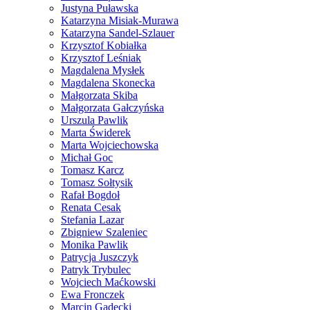
Justyna Puławska
Katarzyna Misiak-Murawa
Katarzyna Sandel-Szlauer
Krzysztof Kobiałka
Krzysztof Leśniak
Magdalena Mysłek
Magdalena Skonecka
Małgorzata Skiba
Małgorzata Gałczyńska
Urszula Pawlik
Marta Świderek
Marta Wojciechowska
Michał Goc
Tomasz Karcz
Tomasz Sołtysik
Rafał Bogdoł
Renata Cesak
Stefania Lazar
Zbigniew Szaleniec
Monika Pawlik
Patrycja Juszczyk
Patryk Trybulec
Wojciech Maćkowski
Ewa Fronczek
Marcin Gadecki