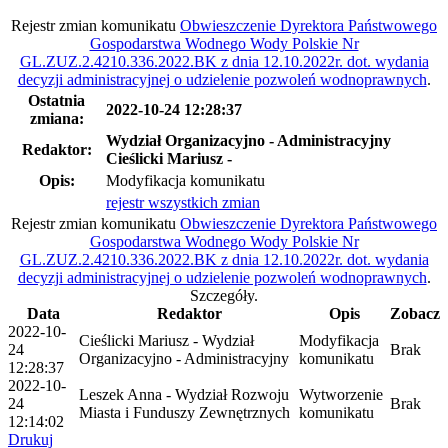
Rejestr zmian komunikatu
Obwieszczenie Dyrektora Państwowego
Gospodarstwa Wodnego Wody Polskie Nr
GL.ZUZ.2.4210.336.2022.BK z dnia 12.10.2022r. dot. wydania
decyzji administracyjnej o udzielenie pozwoleń wodnoprawnych
.
Ostatnia
2022-10-24 12:28:37
zmiana:
Wydział Organizacyjno - Administracyjny
Redaktor:
Cieślicki Mariusz -
Opis:
Modyfikacja komunikatu
rejestr wszystkich zmian
Rejestr zmian komunikatu
Obwieszczenie Dyrektora Państwowego
Gospodarstwa Wodnego Wody Polskie Nr
GL.ZUZ.2.4210.336.2022.BK z dnia 12.10.2022r. dot. wydania
decyzji administracyjnej o udzielenie pozwoleń wodnoprawnych
.
Szczegóły.
Data
Redaktor
Opis
Zobacz
2022-10-
Cieślicki Mariusz - Wydział
Modyfikacja
24
Brak
Organizacyjno - Administracyjny
komunikatu
12:28:37
2022-10-
Leszek Anna - Wydział Rozwoju
Wytworzenie
24
Brak
Miasta i Funduszy Zewnętrznych
komunikatu
12:14:02
Drukuj