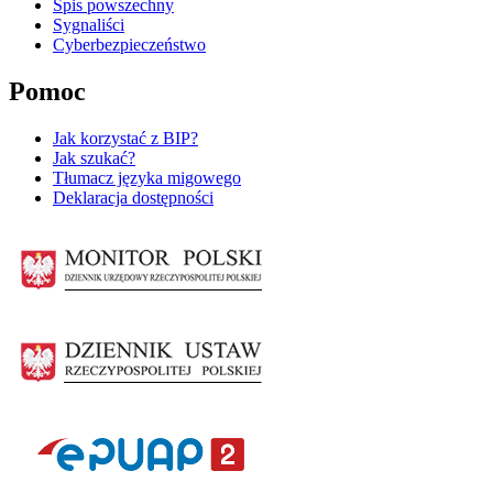
Spis powszechny
Sygnaliści
Cyberbezpieczeństwo
Pomoc
Jak korzystać z BIP?
Jak szukać?
Tłumacz języka migowego
Deklaracja dostępności