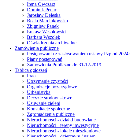
Irena Owczarz
Dominik Penar
Jarosław Deleska
Beata Marcinkowska
Zbigniew Panek
Łukasz Wesołowski
Barbara Wszołek
Oświadczenia archiwalne
Zamówienia publiczne
Postępowania z zastosowaniem ustawy Pzp od 2024r.
Plany postępowań
Zamówienia Publiczne do 31-12-2019
Tablica ogłoszeń
Praca
Utrzymanie czystości
Organizacje pozarządowe
Urbanistyka
Decyzje środowiskowe
Usuwanie zieleni
Konsultacje społeczne
Zgromadzenia publiczne
Nieruchomości - działki budowlane
Nieruchomości - tereny inwestycyjne
Nieruchomości - lokale mieszkaniowe
Nieruchomości - dzierżawy / najem