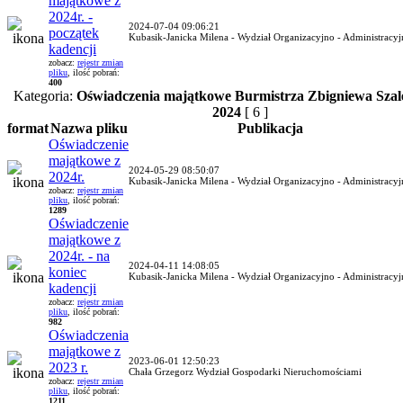
majątkowe z
2024r. -
2024-07-04 09:06:21
początek
Kubasik-Janicka Milena - Wydział Organizacyjno - Administracy
kadencji
zobacz:
rejestr zmian
pliku
, ilość pobrań:
400
Kategoria:
Oświadczenia majątkowe Burmistrza Zbigniewa Szal
2024
[ 6 ]
format
Nazwa pliku
Publikacja
Oświadczenie
majątkowe z
2024-05-29 08:50:07
2024r.
Kubasik-Janicka Milena - Wydział Organizacyjno - Administracy
zobacz:
rejestr zmian
pliku
, ilość pobrań:
1289
Oświadczenie
majątkowe z
2024r. - na
2024-04-11 14:08:05
koniec
Kubasik-Janicka Milena - Wydział Organizacyjno - Administracy
kadencji
zobacz:
rejestr zmian
pliku
, ilość pobrań:
982
Oświadczenia
majątkowe z
2023-06-01 12:50:23
2023 r.
Chała Grzegorz Wydział Gospodarki Nieruchomościami
zobacz:
rejestr zmian
pliku
, ilość pobrań:
1211