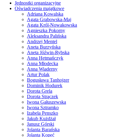
Jednostki organizacyjne
Oświadczenia majątkowe
Adriana Kowalska
Agata Grabowska-Maj
Agata Król-Nowakowska
Agnieszka Pokorny
Aleksandra Palińska
Andrzej Mentel
Aneta Burzyńska
Aneta Jóźwin-Rybska
Anna Hetmańczyk
Anna Młodecka
Anna Wiaderny
Artur Polak
Bogusława Tanhojzer
Dominik Hodurek
Dorota Grela
Dorota Strączek
Iwona Gałuszewska
Iwona Sztramko
Izabela Penszko
Jakub Kużdżał
Janusz Górski
Jolanta Barańska
Jolanta Kopeć