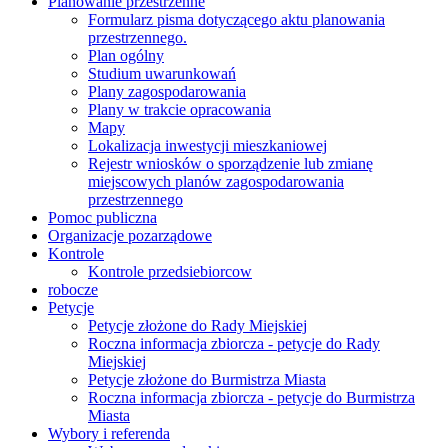
Planowanie przestrzenne
Formularz pisma dotyczącego aktu planowania
przestrzennego.
Plan ogólny
Studium uwarunkowań
Plany zagospodarowania
Plany w trakcie opracowania
Mapy
Lokalizacja inwestycji mieszkaniowej
Rejestr wniosków o sporządzenie lub zmianę
miejscowych planów zagospodarowania
przestrzennego
Pomoc publiczna
Organizacje pozarządowe
Kontrole
Kontrole przedsiebiorcow
robocze
Petycje
Petycje złożone do Rady Miejskiej
Roczna informacja zbiorcza - petycje do Rady
Miejskiej
Petycje złożone do Burmistrza Miasta
Roczna informacja zbiorcza - petycje do Burmistrza
Miasta
Wybory i referenda