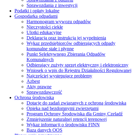
Sprawozdania z inwestycji
Podatki i opłaty lokalne
Gospodarka odpadami
Harmonogram wywozu odpadów
Nieczystości ciekłe
Ulotki edukacyjne
Deklaracja oraz instrukcja jej wypełnienia
Wykaz przedsiębiorców odbierających odpady
komunalne stałe i płynne
Punkt Selektywnego Zbierania Odpadów
Komunalnych
Odbierający zużyty sprzęt elektryczny i elektroniczny
Wniosek o wpis do Rejestru Działalności Regulowanej
Najczęściej występujące problemy
Azbest
Akty prawne
Sprawozdawczość
Ochrona środowiska
Dotacje do zadań związanych z ochroną środowiska
Opieka nad bezdomnymi zwierzętami
Program Ochrony Środowiska dla Gminy Czeladź
Zmniejszenie naturalnej retencji terenowej
Wykaz informacji o środowisku FINN
Baza danych OOS