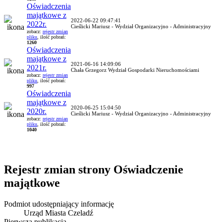
Oświadczenia
majątkowe z
2022-06-22 09:47:41
2022r.
Cieślicki Mariusz - Wydział Organizacyjno - Administracyjny
zobacz:
rejestr zmian
pliku
, ilość pobrań:
1260
Oświadczenia
majątkowe z
2021-06-16 14:09:06
2021r.
Chała Grzegorz Wydział Gospodarki Nieruchomościami
zobacz:
rejestr zmian
pliku
, ilość pobrań:
997
Oświadczenia
majątkowe z
2020-06-25 15:04:50
2020r.
Cieślicki Mariusz - Wydział Organizacyjno - Administracyjny
zobacz:
rejestr zmian
pliku
, ilość pobrań:
1040
Rejestr zmian strony
Oświadczenie
majątkowe
Podmiot udostępniający informację
Urząd Miasta Czeladź
Pierwsza publikacja