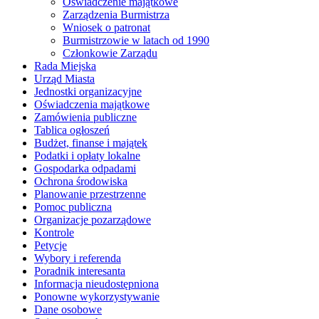
Oświadczenie majątkowe
Zarządzenia Burmistrza
Wniosek o patronat
Burmistrzowie w latach od 1990
Członkowie Zarządu
Rada Miejska
Urząd Miasta
Jednostki organizacyjne
Oświadczenia majątkowe
Zamówienia publiczne
Tablica ogłoszeń
Budżet, finanse i majątek
Podatki i opłaty lokalne
Gospodarka odpadami
Ochrona środowiska
Planowanie przestrzenne
Pomoc publiczna
Organizacje pozarządowe
Kontrole
Petycje
Wybory i referenda
Poradnik interesanta
Informacja nieudostępniona
Ponowne wykorzystywanie
Dane osobowe