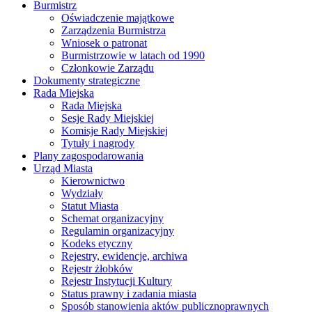
Burmistrz
Oświadczenie majątkowe
Zarządzenia Burmistrza
Wniosek o patronat
Burmistrzowie w latach od 1990
Członkowie Zarządu
Dokumenty strategiczne
Rada Miejska
Rada Miejska
Sesje Rady Miejskiej
Komisje Rady Miejskiej
Tytuły i nagrody
Plany zagospodarowania
Urząd Miasta
Kierownictwo
Wydziały
Statut Miasta
Schemat organizacyjny
Regulamin organizacyjny
Kodeks etyczny
Rejestry, ewidencje, archiwa
Rejestr żłobków
Rejestr Instytucji Kultury
Status prawny i zadania miasta
Sposób stanowienia aktów publicznoprawnych