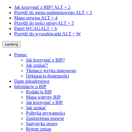
Jak korzystać z BIP?
ALT + 2
Przejdź do menu podmiotowego
ALT + 3
Mapa serwisu
ALT + 4
Przejdź do treści strony
ALT + 5
Panel WCAG
ALT + 6
Przejdź do wyszukiwarki
ALT + W
zamknij
Pomoc
Jak korzystać z BIP?
Jak szukać?
Tłumacz języka migowego
Deklaracja dostępności
Dane teleadresowe
Informacje o BIP
Redakcja BIP
Mapa witryny BIP
Jak korzystać z BIP
Jak szukać
Polityka prywatności
Zastrzeżenia prawne
Statystyka strony
Rejestr zmian