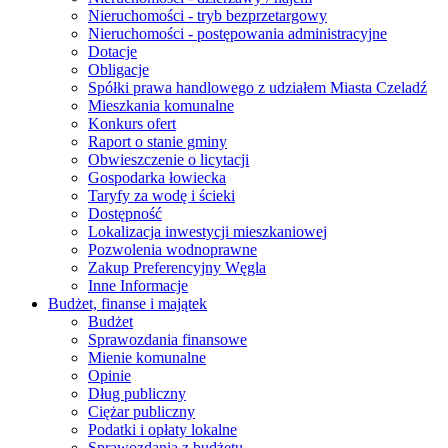
Nieruchomości - tryb bezprzetargowy
Nieruchomości - postępowania administracyjne
Dotacje
Obligacje
Spółki prawa handlowego z udziałem Miasta Czeladź
Mieszkania komunalne
Konkurs ofert
Raport o stanie gminy
Obwieszczenie o licytacji
Gospodarka łowiecka
Taryfy za wodę i ścieki
Dostępność
Lokalizacja inwestycji mieszkaniowej
Pozwolenia wodnoprawne
Zakup Preferencyjny Węgla
Inne Informacje
Budżet, finanse i majątek
Budżet
Sprawozdania finansowe
Mienie komunalne
Opinie
Dług publiczny
Ciężar publiczny
Podatki i opłaty lokalne
Sprawozdania z budżetu