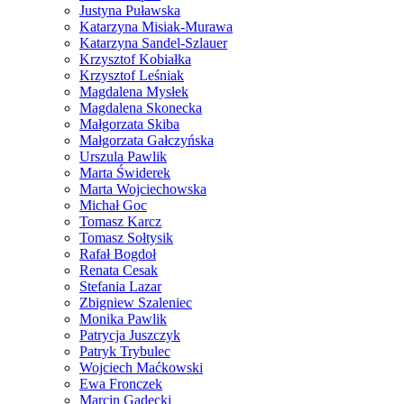
Justyna Puławska
Katarzyna Misiak-Murawa
Katarzyna Sandel-Szlauer
Krzysztof Kobiałka
Krzysztof Leśniak
Magdalena Mysłek
Magdalena Skonecka
Małgorzata Skiba
Małgorzata Gałczyńska
Urszula Pawlik
Marta Świderek
Marta Wojciechowska
Michał Goc
Tomasz Karcz
Tomasz Sołtysik
Rafał Bogdoł
Renata Cesak
Stefania Lazar
Zbigniew Szaleniec
Monika Pawlik
Patrycja Juszczyk
Patryk Trybulec
Wojciech Maćkowski
Ewa Fronczek
Marcin Gadecki