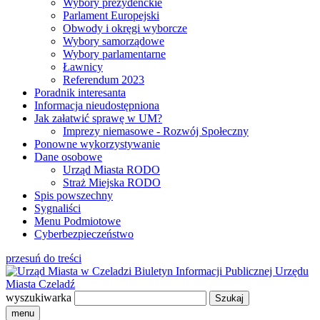
Wybory prezydenckie
Parlament Europejski
Obwody i okręgi wyborcze
Wybory samorządowe
Wybory parlamentarne
Ławnicy
Referendum 2023
Poradnik interesanta
Informacja nieudostępniona
Jak załatwić sprawę w UM?
Imprezy niemasowe - Rozwój Społeczny
Ponowne wykorzystywanie
Dane osobowe
Urząd Miasta RODO
Straż Miejska RODO
Spis powszechny
Sygnaliści
Menu Podmiotowe
Cyberbezpieczeństwo
przesuń do treści
Biuletyn Informacji Publicznej
Urzędu
Miasta Czeladź
wyszukiwarka
menu