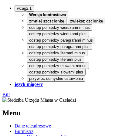
wcag2.1
Wersja kontrastowa
zmniej szczcionkę
zwiększ czcionkę
odstęp pomiędzy wierszami minus
odstęp pomiędzy wierszami plus
odstęp pomiędzy paragrafami minus
odstęp pomiędzy paragrafami plus
odstęp pomiędzy literami minus
odstęp pomiędzy literami plus
odstęp pomiędzy słowami minus
odstęp pomiędzy słowami plus
przywróć domyślne ustawienia
język migowy
BiP
Menu
Dane teleadresowe
Burmistrz