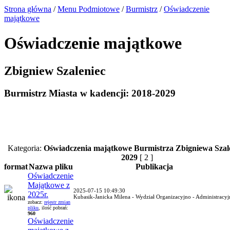
Strona główna
/
Menu Podmiotowe
/
Burmistrz
/
Oświadczenie
majątkowe
Oświadczenie majątkowe
Zbigniew Szaleniec
Burmistrz Miasta w kadencji: 2018-2029
Kategoria:
Oświadczenia majątkowe Burmistrza Zbigniewa Szal
2029
[ 2 ]
format
Nazwa pliku
Publikacja
Oświadczenie
Majątkowe z
2025-07-15 10:49:30
2025r.
Kubasik-Janicka Milena - Wydział Organizacyjno - Administracy
zobacz:
rejestr zmian
pliku
, ilość pobrań:
960
Oświadczenie