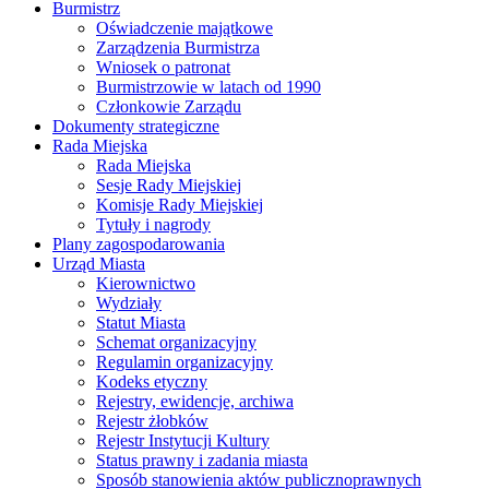
Burmistrz
Oświadczenie majątkowe
Zarządzenia Burmistrza
Wniosek o patronat
Burmistrzowie w latach od 1990
Członkowie Zarządu
Dokumenty strategiczne
Rada Miejska
Rada Miejska
Sesje Rady Miejskiej
Komisje Rady Miejskiej
Tytuły i nagrody
Plany zagospodarowania
Urząd Miasta
Kierownictwo
Wydziały
Statut Miasta
Schemat organizacyjny
Regulamin organizacyjny
Kodeks etyczny
Rejestry, ewidencje, archiwa
Rejestr żłobków
Rejestr Instytucji Kultury
Status prawny i zadania miasta
Sposób stanowienia aktów publicznoprawnych