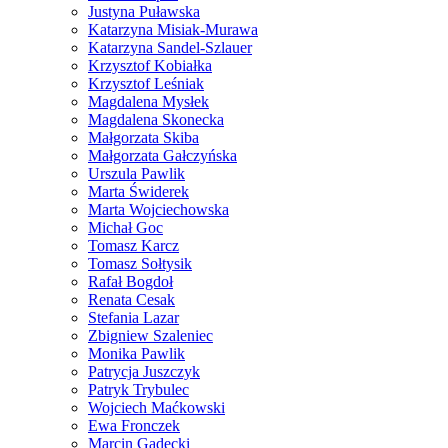
Justyna Puławska
Katarzyna Misiak-Murawa
Katarzyna Sandel-Szlauer
Krzysztof Kobiałka
Krzysztof Leśniak
Magdalena Mysłek
Magdalena Skonecka
Małgorzata Skiba
Małgorzata Gałczyńska
Urszula Pawlik
Marta Świderek
Marta Wojciechowska
Michał Goc
Tomasz Karcz
Tomasz Sołtysik
Rafał Bogdoł
Renata Cesak
Stefania Lazar
Zbigniew Szaleniec
Monika Pawlik
Patrycja Juszczyk
Patryk Trybulec
Wojciech Maćkowski
Ewa Fronczek
Marcin Gadecki