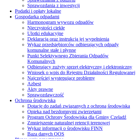
Sprawozdania z inwestycji
Podatki i opłaty lokalne
Gospodarka odpadami
Harmonogram wywozu odpadów
Nieczystości ciekłe
Ulotki edukacyjne
Deklaracja oraz instrukcja jej wypełnienia
Wykaz przedsiębiorców odbierających odpady
komunalne stałe i płynne
Punkt Selektywnego Zbierania Odpadów
Komunalnych
Odbierający zużyty sprzęt elektryczny i elektroniczny
Wniosek o wpis do Rejestru Działalności Regulowanej
Najczęściej występujące problemy
Azbest
Akty prawne
Sprawozdawczość
Ochrona środowiska
Dotacje do zadań związanych z ochroną środowiska
Opieka nad bezdomnymi zwierzętami
Program Ochrony Środowiska dla Gminy Czeladź
Zmniejszenie naturalnej retencji terenowej
Wykaz informacji o środowisku FINN
Baza danych OOS