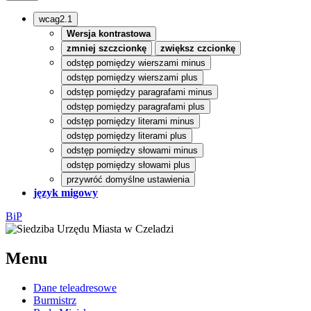
wcag2.1
Wersja kontrastowa
zmniej szczcionkę
zwiększ czcionkę
odstęp pomiędzy wierszami minus
odstęp pomiędzy wierszami plus
odstęp pomiędzy paragrafami minus
odstęp pomiędzy paragrafami plus
odstęp pomiędzy literami minus
odstęp pomiędzy literami plus
odstęp pomiędzy słowami minus
odstęp pomiędzy słowami plus
przywróć domyślne ustawienia
język migowy
BiP
Menu
Dane teleadresowe
Burmistrz