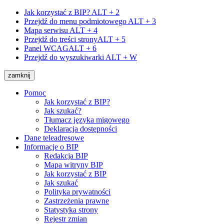
Jak korzystać z BIP?
ALT + 2
Przejdź do menu podmiotowego
ALT + 3
Mapa serwisu
ALT + 4
Przejdź do treści strony
ALT + 5
Panel WCAG
ALT + 6
Przejdź do wyszukiwarki
ALT + W
zamknij
Pomoc
Jak korzystać z BIP?
Jak szukać?
Tłumacz języka migowego
Deklaracja dostępności
Dane teleadresowe
Informacje o BIP
Redakcja BIP
Mapa witryny BIP
Jak korzystać z BIP
Jak szukać
Polityka prywatności
Zastrzeżenia prawne
Statystyka strony
Rejestr zmian