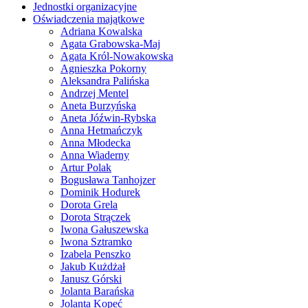
Jednostki organizacyjne
Oświadczenia majątkowe
Adriana Kowalska
Agata Grabowska-Maj
Agata Król-Nowakowska
Agnieszka Pokorny
Aleksandra Palińska
Andrzej Mentel
Aneta Burzyńska
Aneta Jóźwin-Rybska
Anna Hetmańczyk
Anna Młodecka
Anna Wiaderny
Artur Polak
Bogusława Tanhojzer
Dominik Hodurek
Dorota Grela
Dorota Strączek
Iwona Gałuszewska
Iwona Sztramko
Izabela Penszko
Jakub Kużdżał
Janusz Górski
Jolanta Barańska
Jolanta Kopeć