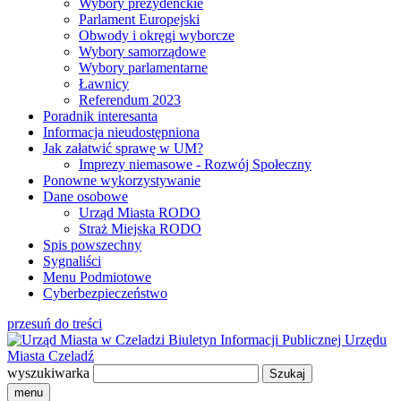
Wybory prezydenckie
Parlament Europejski
Obwody i okręgi wyborcze
Wybory samorządowe
Wybory parlamentarne
Ławnicy
Referendum 2023
Poradnik interesanta
Informacja nieudostępniona
Jak załatwić sprawę w UM?
Imprezy niemasowe - Rozwój Społeczny
Ponowne wykorzystywanie
Dane osobowe
Urząd Miasta RODO
Straż Miejska RODO
Spis powszechny
Sygnaliści
Menu Podmiotowe
Cyberbezpieczeństwo
przesuń do treści
Biuletyn Informacji Publicznej
Urzędu
Miasta Czeladź
wyszukiwarka
menu