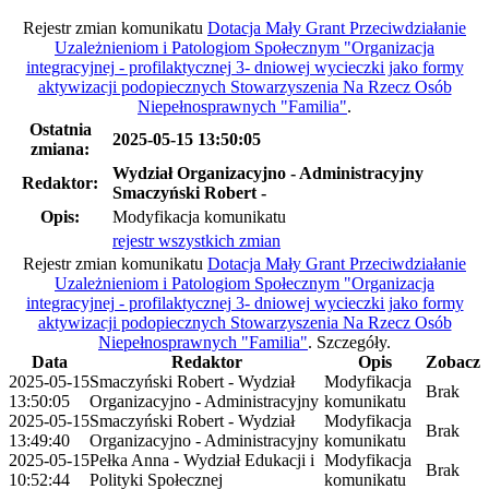
Rejestr zmian komunikatu
Dotacja Mały Grant Przeciwdziałanie
Uzależnieniom i Patologiom Społecznym "Organizacja
integracyjnej - profilaktycznej 3- dniowej wycieczki jako formy
aktywizacji podopiecznych Stowarzyszenia Na Rzecz Osób
Niepełnosprawnych "Familia"
.
Ostatnia
2025-05-15 13:50:05
zmiana:
Wydział Organizacyjno - Administracyjny
Redaktor:
Smaczyński Robert -
Opis:
Modyfikacja komunikatu
rejestr wszystkich zmian
Rejestr zmian komunikatu
Dotacja Mały Grant Przeciwdziałanie
Uzależnieniom i Patologiom Społecznym "Organizacja
integracyjnej - profilaktycznej 3- dniowej wycieczki jako formy
aktywizacji podopiecznych Stowarzyszenia Na Rzecz Osób
Niepełnosprawnych "Familia"
.
Szczegóły.
Data
Redaktor
Opis
Zobacz
2025-05-15
Smaczyński Robert - Wydział
Modyfikacja
Brak
13:50:05
Organizacyjno - Administracyjny
komunikatu
2025-05-15
Smaczyński Robert - Wydział
Modyfikacja
Brak
13:49:40
Organizacyjno - Administracyjny
komunikatu
2025-05-15
Pełka Anna - Wydział Edukacji i
Modyfikacja
Brak
10:52:44
Polityki Społecznej
komunikatu