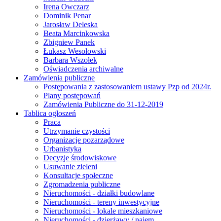
Irena Owczarz
Dominik Penar
Jarosław Deleska
Beata Marcinkowska
Zbigniew Panek
Łukasz Wesołowski
Barbara Wszołek
Oświadczenia archiwalne
Zamówienia publiczne
Postępowania z zastosowaniem ustawy Pzp od 2024r.
Plany postępowań
Zamówienia Publiczne do 31-12-2019
Tablica ogłoszeń
Praca
Utrzymanie czystości
Organizacje pozarządowe
Urbanistyka
Decyzje środowiskowe
Usuwanie zieleni
Konsultacje społeczne
Zgromadzenia publiczne
Nieruchomości - działki budowlane
Nieruchomości - tereny inwestycyjne
Nieruchomości - lokale mieszkaniowe
Nieruchomości - dzierżawy / najem