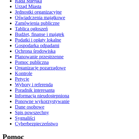
Rada Miejska
Urząd Miasta
Jednostki organizacyjne
Oświadczenia majątkowe
Zamówienia publiczne
Tablica ogłoszeń
Budżet, finanse i majątek
Podatki i opłaty lokalne
Gospodarka odpadami
Ochrona środowiska
Planowanie przestrzenne
Pomoc publiczna
Organizacje pozarządowe
Kontrole
Petycje
Wybory i referenda
Poradnik interesanta
Informacja nieudostępniona
Ponowne wykorzystywanie
Dane osobowe
Spis powszechny
Sygnaliści
Cyberbezpieczeństwo
Pomoc