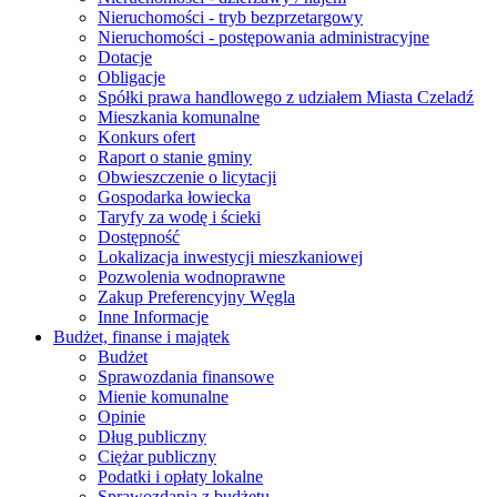
Nieruchomości - tryb bezprzetargowy
Nieruchomości - postępowania administracyjne
Dotacje
Obligacje
Spółki prawa handlowego z udziałem Miasta Czeladź
Mieszkania komunalne
Konkurs ofert
Raport o stanie gminy
Obwieszczenie o licytacji
Gospodarka łowiecka
Taryfy za wodę i ścieki
Dostępność
Lokalizacja inwestycji mieszkaniowej
Pozwolenia wodnoprawne
Zakup Preferencyjny Węgla
Inne Informacje
Budżet, finanse i majątek
Budżet
Sprawozdania finansowe
Mienie komunalne
Opinie
Dług publiczny
Ciężar publiczny
Podatki i opłaty lokalne
Sprawozdania z budżetu