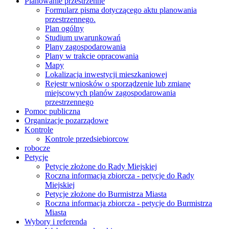
Planowanie przestrzenne
Formularz pisma dotyczącego aktu planowania
przestrzennego.
Plan ogólny
Studium uwarunkowań
Plany zagospodarowania
Plany w trakcie opracowania
Mapy
Lokalizacja inwestycji mieszkaniowej
Rejestr wniosków o sporządzenie lub zmianę
miejscowych planów zagospodarowania
przestrzennego
Pomoc publiczna
Organizacje pozarządowe
Kontrole
Kontrole przedsiebiorcow
robocze
Petycje
Petycje złożone do Rady Miejskiej
Roczna informacja zbiorcza - petycje do Rady
Miejskiej
Petycje złożone do Burmistrza Miasta
Roczna informacja zbiorcza - petycje do Burmistrza
Miasta
Wybory i referenda