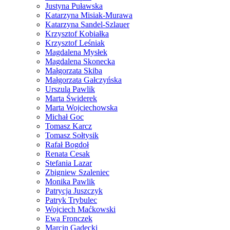
Justyna Puławska
Katarzyna Misiak-Murawa
Katarzyna Sandel-Szlauer
Krzysztof Kobiałka
Krzysztof Leśniak
Magdalena Mysłek
Magdalena Skonecka
Małgorzata Skiba
Małgorzata Gałczyńska
Urszula Pawlik
Marta Świderek
Marta Wojciechowska
Michał Goc
Tomasz Karcz
Tomasz Sołtysik
Rafał Bogdoł
Renata Cesak
Stefania Lazar
Zbigniew Szaleniec
Monika Pawlik
Patrycja Juszczyk
Patryk Trybulec
Wojciech Maćkowski
Ewa Fronczek
Marcin Gadecki