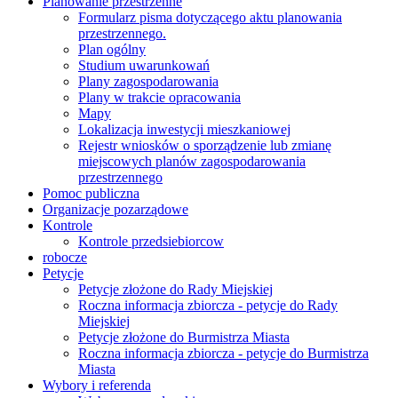
Planowanie przestrzenne
Formularz pisma dotyczącego aktu planowania
przestrzennego.
Plan ogólny
Studium uwarunkowań
Plany zagospodarowania
Plany w trakcie opracowania
Mapy
Lokalizacja inwestycji mieszkaniowej
Rejestr wniosków o sporządzenie lub zmianę
miejscowych planów zagospodarowania
przestrzennego
Pomoc publiczna
Organizacje pozarządowe
Kontrole
Kontrole przedsiebiorcow
robocze
Petycje
Petycje złożone do Rady Miejskiej
Roczna informacja zbiorcza - petycje do Rady
Miejskiej
Petycje złożone do Burmistrza Miasta
Roczna informacja zbiorcza - petycje do Burmistrza
Miasta
Wybory i referenda