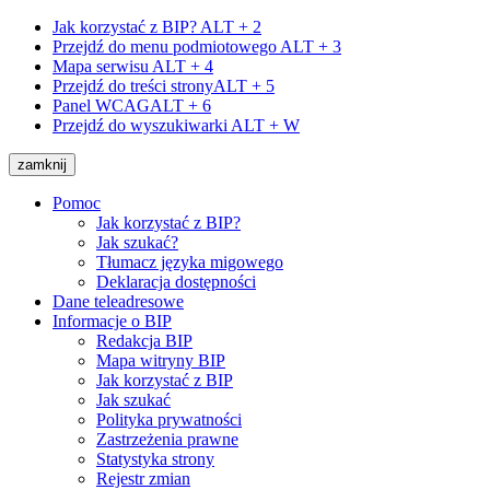
Jak korzystać z BIP?
ALT + 2
Przejdź do menu podmiotowego
ALT + 3
Mapa serwisu
ALT + 4
Przejdź do treści strony
ALT + 5
Panel WCAG
ALT + 6
Przejdź do wyszukiwarki
ALT + W
zamknij
Pomoc
Jak korzystać z BIP?
Jak szukać?
Tłumacz języka migowego
Deklaracja dostępności
Dane teleadresowe
Informacje o BIP
Redakcja BIP
Mapa witryny BIP
Jak korzystać z BIP
Jak szukać
Polityka prywatności
Zastrzeżenia prawne
Statystyka strony
Rejestr zmian