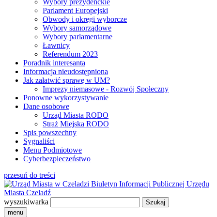
Wybory prezydenckie
Parlament Europejski
Obwody i okręgi wyborcze
Wybory samorządowe
Wybory parlamentarne
Ławnicy
Referendum 2023
Poradnik interesanta
Informacja nieudostępniona
Jak załatwić sprawę w UM?
Imprezy niemasowe - Rozwój Społeczny
Ponowne wykorzystywanie
Dane osobowe
Urząd Miasta RODO
Straż Miejska RODO
Spis powszechny
Sygnaliści
Menu Podmiotowe
Cyberbezpieczeństwo
przesuń do treści
Biuletyn Informacji Publicznej
Urzędu
Miasta Czeladź
wyszukiwarka
menu