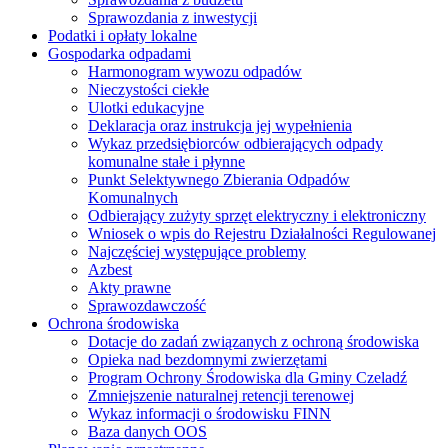
Sprawozdania z inwestycji
Podatki i opłaty lokalne
Gospodarka odpadami
Harmonogram wywozu odpadów
Nieczystości ciekłe
Ulotki edukacyjne
Deklaracja oraz instrukcja jej wypełnienia
Wykaz przedsiębiorców odbierających odpady
komunalne stałe i płynne
Punkt Selektywnego Zbierania Odpadów
Komunalnych
Odbierający zużyty sprzęt elektryczny i elektroniczny
Wniosek o wpis do Rejestru Działalności Regulowanej
Najczęściej występujące problemy
Azbest
Akty prawne
Sprawozdawczość
Ochrona środowiska
Dotacje do zadań związanych z ochroną środowiska
Opieka nad bezdomnymi zwierzętami
Program Ochrony Środowiska dla Gminy Czeladź
Zmniejszenie naturalnej retencji terenowej
Wykaz informacji o środowisku FINN
Baza danych OOS