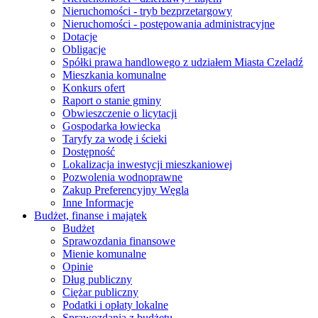
Nieruchomości - tryb bezprzetargowy
Nieruchomości - postępowania administracyjne
Dotacje
Obligacje
Spółki prawa handlowego z udziałem Miasta Czeladź
Mieszkania komunalne
Konkurs ofert
Raport o stanie gminy
Obwieszczenie o licytacji
Gospodarka łowiecka
Taryfy za wodę i ścieki
Dostępność
Lokalizacja inwestycji mieszkaniowej
Pozwolenia wodnoprawne
Zakup Preferencyjny Węgla
Inne Informacje
Budżet, finanse i majątek
Budżet
Sprawozdania finansowe
Mienie komunalne
Opinie
Dług publiczny
Ciężar publiczny
Podatki i opłaty lokalne
Sprawozdania z budżetu