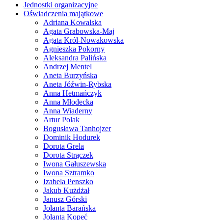
Jednostki organizacyjne
Oświadczenia majątkowe
Adriana Kowalska
Agata Grabowska-Maj
Agata Król-Nowakowska
Agnieszka Pokorny
Aleksandra Palińska
Andrzej Mentel
Aneta Burzyńska
Aneta Jóźwin-Rybska
Anna Hetmańczyk
Anna Młodecka
Anna Wiaderny
Artur Polak
Bogusława Tanhojzer
Dominik Hodurek
Dorota Grela
Dorota Strączek
Iwona Gałuszewska
Iwona Sztramko
Izabela Penszko
Jakub Kużdżał
Janusz Górski
Jolanta Barańska
Jolanta Kopeć