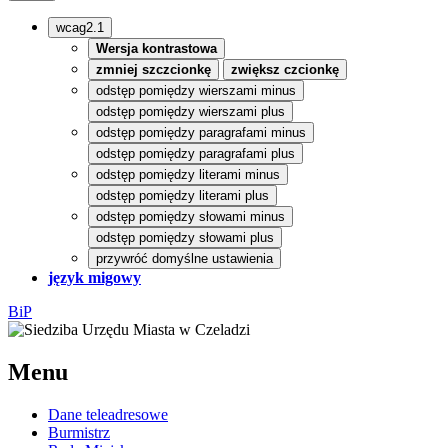
wcag2.1
Wersja kontrastowa
zmniej szczcionkę
zwiększ czcionkę
odstęp pomiędzy wierszami minus
odstęp pomiędzy wierszami plus
odstęp pomiędzy paragrafami minus
odstęp pomiędzy paragrafami plus
odstęp pomiędzy literami minus
odstęp pomiędzy literami plus
odstęp pomiędzy słowami minus
odstęp pomiędzy słowami plus
przywróć domyślne ustawienia
język migowy
BiP
Menu
Dane teleadresowe
Burmistrz