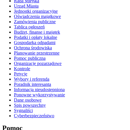
Rada Miejska
Urząd Miasta
Jednostki organizacyjne
Oświadczenia majątkowe
Zamówienia publiczne
Tablica ogłoszeń
Budżet, finanse i majątek
Podatki i opłaty lokalne
Gospodarka odpadami
Ochrona środowiska
Planowanie przestrzenne
Pomoc publiczna
Organizacje pozarządowe
Kontrole
Petycje
Wybory i referenda
Poradnik interesanta
Informacja nieudostępniona
Ponowne wykorzystywanie
Dane osobowe
Spis powszechny
Sygnaliści
Cyberbezpieczeństwo
Pomoc