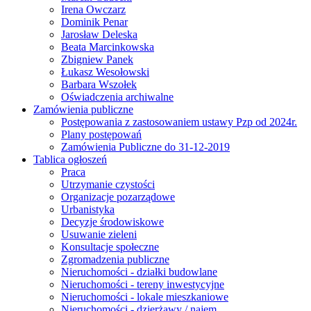
Irena Owczarz
Dominik Penar
Jarosław Deleska
Beata Marcinkowska
Zbigniew Panek
Łukasz Wesołowski
Barbara Wszołek
Oświadczenia archiwalne
Zamówienia publiczne
Postępowania z zastosowaniem ustawy Pzp od 2024r.
Plany postępowań
Zamówienia Publiczne do 31-12-2019
Tablica ogłoszeń
Praca
Utrzymanie czystości
Organizacje pozarządowe
Urbanistyka
Decyzje środowiskowe
Usuwanie zieleni
Konsultacje społeczne
Zgromadzenia publiczne
Nieruchomości - działki budowlane
Nieruchomości - tereny inwestycyjne
Nieruchomości - lokale mieszkaniowe
Nieruchomości - dzierżawy / najem