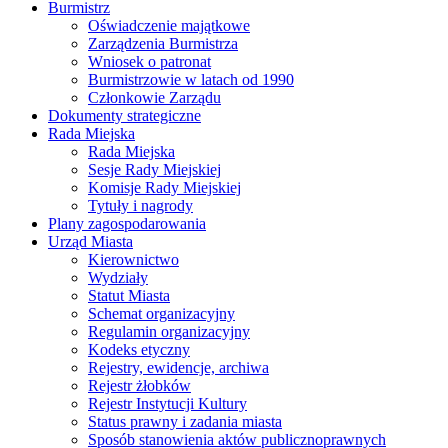
Burmistrz
Oświadczenie majątkowe
Zarządzenia Burmistrza
Wniosek o patronat
Burmistrzowie w latach od 1990
Członkowie Zarządu
Dokumenty strategiczne
Rada Miejska
Rada Miejska
Sesje Rady Miejskiej
Komisje Rady Miejskiej
Tytuły i nagrody
Plany zagospodarowania
Urząd Miasta
Kierownictwo
Wydziały
Statut Miasta
Schemat organizacyjny
Regulamin organizacyjny
Kodeks etyczny
Rejestry, ewidencje, archiwa
Rejestr żłobków
Rejestr Instytucji Kultury
Status prawny i zadania miasta
Sposób stanowienia aktów publicznoprawnych