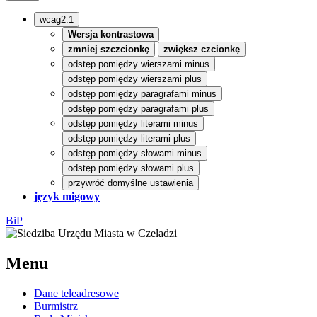
wcag2.1
Wersja kontrastowa
zmniej szczcionkę
zwiększ czcionkę
odstęp pomiędzy wierszami minus
odstęp pomiędzy wierszami plus
odstęp pomiędzy paragrafami minus
odstęp pomiędzy paragrafami plus
odstęp pomiędzy literami minus
odstęp pomiędzy literami plus
odstęp pomiędzy słowami minus
odstęp pomiędzy słowami plus
przywróć domyślne ustawienia
język migowy
BiP
Menu
Dane teleadresowe
Burmistrz