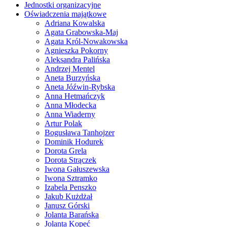
Jednostki organizacyjne
Oświadczenia majątkowe
Adriana Kowalska
Agata Grabowska-Maj
Agata Król-Nowakowska
Agnieszka Pokorny
Aleksandra Palińska
Andrzej Mentel
Aneta Burzyńska
Aneta Jóźwin-Rybska
Anna Hetmańczyk
Anna Młodecka
Anna Wiaderny
Artur Polak
Bogusława Tanhojzer
Dominik Hodurek
Dorota Grela
Dorota Strączek
Iwona Gałuszewska
Iwona Sztramko
Izabela Penszko
Jakub Kużdżał
Janusz Górski
Jolanta Barańska
Jolanta Kopeć