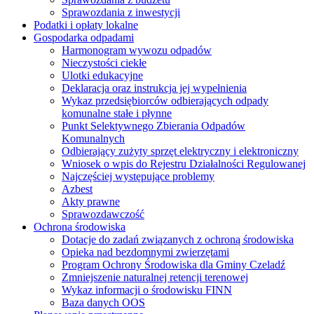
Sprawozdania z inwestycji
Podatki i opłaty lokalne
Gospodarka odpadami
Harmonogram wywozu odpadów
Nieczystości ciekłe
Ulotki edukacyjne
Deklaracja oraz instrukcja jej wypełnienia
Wykaz przedsiębiorców odbierających odpady
komunalne stałe i płynne
Punkt Selektywnego Zbierania Odpadów
Komunalnych
Odbierający zużyty sprzęt elektryczny i elektroniczny
Wniosek o wpis do Rejestru Działalności Regulowanej
Najczęściej występujące problemy
Azbest
Akty prawne
Sprawozdawczość
Ochrona środowiska
Dotacje do zadań związanych z ochroną środowiska
Opieka nad bezdomnymi zwierzętami
Program Ochrony Środowiska dla Gminy Czeladź
Zmniejszenie naturalnej retencji terenowej
Wykaz informacji o środowisku FINN
Baza danych OOS