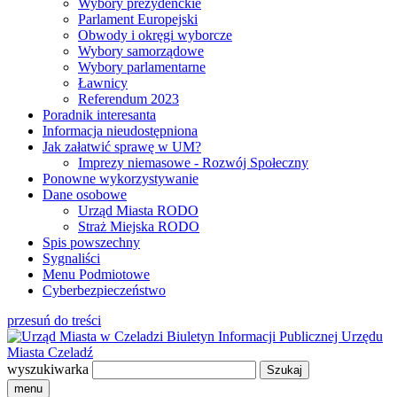
Wybory prezydenckie
Parlament Europejski
Obwody i okręgi wyborcze
Wybory samorządowe
Wybory parlamentarne
Ławnicy
Referendum 2023
Poradnik interesanta
Informacja nieudostępniona
Jak załatwić sprawę w UM?
Imprezy niemasowe - Rozwój Społeczny
Ponowne wykorzystywanie
Dane osobowe
Urząd Miasta RODO
Straż Miejska RODO
Spis powszechny
Sygnaliści
Menu Podmiotowe
Cyberbezpieczeństwo
przesuń do treści
Biuletyn Informacji Publicznej
Urzędu
Miasta Czeladź
wyszukiwarka
menu