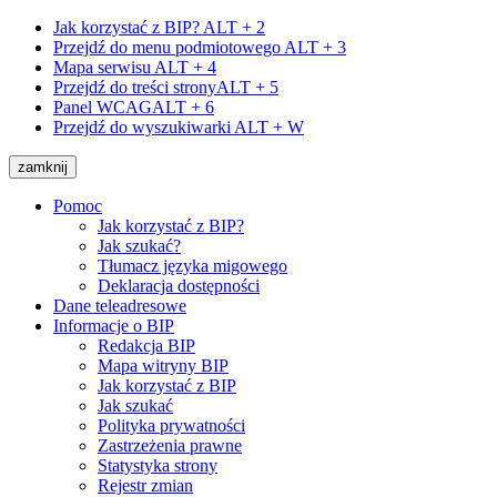
Jak korzystać z BIP?
ALT + 2
Przejdź do menu podmiotowego
ALT + 3
Mapa serwisu
ALT + 4
Przejdź do treści strony
ALT + 5
Panel WCAG
ALT + 6
Przejdź do wyszukiwarki
ALT + W
zamknij
Pomoc
Jak korzystać z BIP?
Jak szukać?
Tłumacz języka migowego
Deklaracja dostępności
Dane teleadresowe
Informacje o BIP
Redakcja BIP
Mapa witryny BIP
Jak korzystać z BIP
Jak szukać
Polityka prywatności
Zastrzeżenia prawne
Statystyka strony
Rejestr zmian