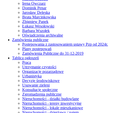
Irena Owczarz
Dominik Penar
Jarosław Deleska
Beata Marcinkowska
Zbigniew Panek
Łukasz Wesołowski
Barbara Wszołek
Oświadczenia archiwalne
Zamówienia publiczne
Postępowania z zastosowaniem ustawy Pzp od 2024r.
Plany postępowań
Zamówienia Publiczne do 31-12-2019
Tablica ogłoszeń
Praca
Utrzymanie czystości
Organizacje pozarządowe
Urbanistyka
Decyzje środowiskowe
Usuwanie zieleni
Konsultacje społeczne
Zgromadzenia publiczne
Nieruchomości - działki budowlane
Nieruchomości - tereny inwestycyjne
Nieruchomości - lokale mieszkaniowe
Nieruchomości - dzierżawy / najem