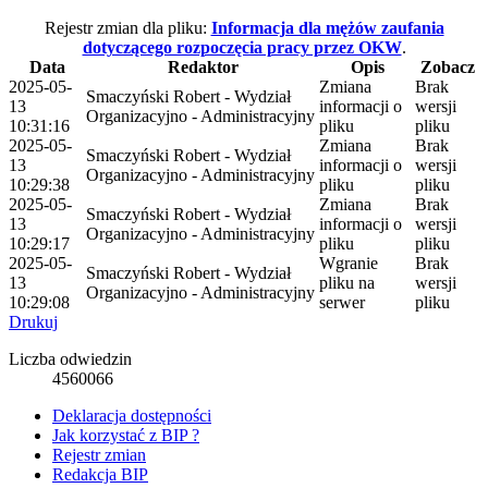
Rejestr zmian dla pliku:
Informacja dla mężów zaufania
dotyczącego rozpoczęcia pracy przez OKW
.
Data
Redaktor
Opis
Zobacz
2025-05-
Zmiana
Brak
Smaczyński Robert - Wydział
13
informacji o
wersji
Organizacyjno - Administracyjny
10:31:16
pliku
pliku
2025-05-
Zmiana
Brak
Smaczyński Robert - Wydział
13
informacji o
wersji
Organizacyjno - Administracyjny
10:29:38
pliku
pliku
2025-05-
Zmiana
Brak
Smaczyński Robert - Wydział
13
informacji o
wersji
Organizacyjno - Administracyjny
10:29:17
pliku
pliku
2025-05-
Wgranie
Brak
Smaczyński Robert - Wydział
13
pliku na
wersji
Organizacyjno - Administracyjny
10:29:08
serwer
pliku
Drukuj
Liczba odwiedzin
4560066
Deklaracja dostępności
Jak korzystać z BIP ?
Rejestr zmian
Redakcja BIP