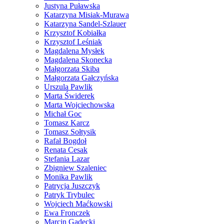
Justyna Puławska
Katarzyna Misiak-Murawa
Katarzyna Sandel-Szlauer
Krzysztof Kobiałka
Krzysztof Leśniak
Magdalena Mysłek
Magdalena Skonecka
Małgorzata Skiba
Małgorzata Gałczyńska
Urszula Pawlik
Marta Świderek
Marta Wojciechowska
Michał Goc
Tomasz Karcz
Tomasz Sołtysik
Rafał Bogdoł
Renata Cesak
Stefania Lazar
Zbigniew Szaleniec
Monika Pawlik
Patrycja Juszczyk
Patryk Trybulec
Wojciech Maćkowski
Ewa Fronczek
Marcin Gadecki