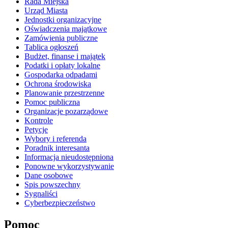
Rada Miejska
Urząd Miasta
Jednostki organizacyjne
Oświadczenia majątkowe
Zamówienia publiczne
Tablica ogłoszeń
Budżet, finanse i majątek
Podatki i opłaty lokalne
Gospodarka odpadami
Ochrona środowiska
Planowanie przestrzenne
Pomoc publiczna
Organizacje pozarządowe
Kontrole
Petycje
Wybory i referenda
Poradnik interesanta
Informacja nieudostępniona
Ponowne wykorzystywanie
Dane osobowe
Spis powszechny
Sygnaliści
Cyberbezpieczeństwo
Pomoc