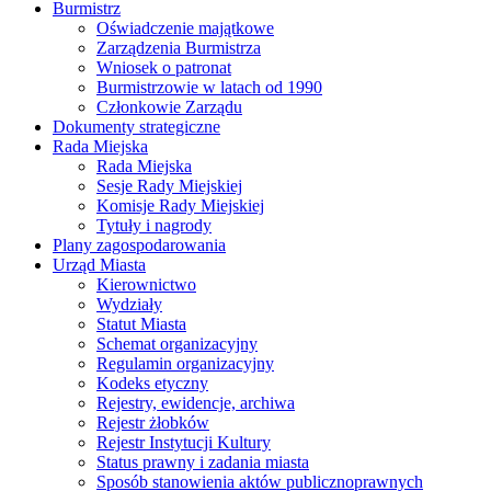
Burmistrz
Oświadczenie majątkowe
Zarządzenia Burmistrza
Wniosek o patronat
Burmistrzowie w latach od 1990
Członkowie Zarządu
Dokumenty strategiczne
Rada Miejska
Rada Miejska
Sesje Rady Miejskiej
Komisje Rady Miejskiej
Tytuły i nagrody
Plany zagospodarowania
Urząd Miasta
Kierownictwo
Wydziały
Statut Miasta
Schemat organizacyjny
Regulamin organizacyjny
Kodeks etyczny
Rejestry, ewidencje, archiwa
Rejestr żłobków
Rejestr Instytucji Kultury
Status prawny i zadania miasta
Sposób stanowienia aktów publicznoprawnych