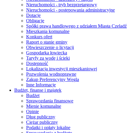
Nieruchomości - tryb bezprzetargowy
Nieruchomości - postępowania administracyjne
Dotacje
Obligacje
Spółki prawa handlowego z udziałem Miasta Czeladź
Mieszkania komunalne
Konkurs ofert
Raport o stanie gminy
Obwieszczenie o licytacji
Gospodarka łowiecka
Taryfy za wodę i ścieki
Dostępność
Lokalizacja inwestycji mieszkaniowej
Pozwolenia wodnoprawne
Zakup Preferencyjny Węgla
Inne Informacje
Budżet, finanse i majątek
Budżet
Sprawozdania finansowe
Mienie komunalne
Opinie
Dług publiczny
Ciężar publiczny
Podatki i opłaty lokalne
Sprawozdania z budżetu