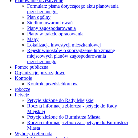
Planowanie przestrzenne
Formularz pisma dotyczącego aktu planowania
przestrzennego.
Plan ogólny
Studium uwarunkowań
Plany zagospodarowania
Plany w trakcie opracowania
Mapy
Lokalizacja inwestycji mieszkaniowej
Rejestr wniosków o sporządzenie lub zmianę
miejscowych planów zagospodarowania
przestrzennego
Pomoc publiczna
Organizacje pozarządowe
Kontrole
Kontrole przedsiebiorcow
robocze
Petycje
Petycje złożone do Rady Miejskiej
Roczna informacja zbiorcza - petycje do Rady
Miejskiej
Petycje złożone do Burmistrza Miasta
Roczna informacja zbiorcza - petycje do Burmistrza
Miasta
Wybory i referenda