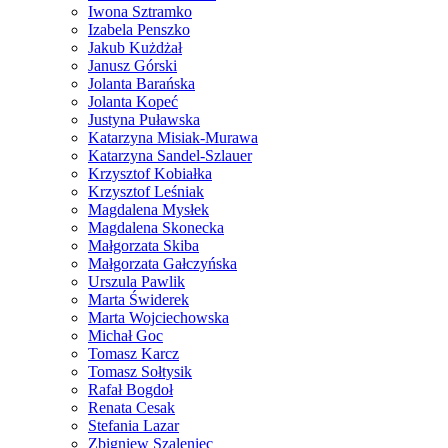
Iwona Sztramko
Izabela Penszko
Jakub Kużdżał
Janusz Górski
Jolanta Barańska
Jolanta Kopeć
Justyna Puławska
Katarzyna Misiak-Murawa
Katarzyna Sandel-Szlauer
Krzysztof Kobiałka
Krzysztof Leśniak
Magdalena Mysłek
Magdalena Skonecka
Małgorzata Skiba
Małgorzata Gałczyńska
Urszula Pawlik
Marta Świderek
Marta Wojciechowska
Michał Goc
Tomasz Karcz
Tomasz Sołtysik
Rafał Bogdoł
Renata Cesak
Stefania Lazar
Zbigniew Szaleniec