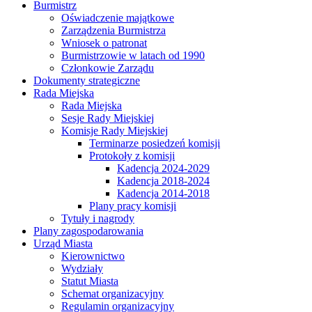
Burmistrz
Oświadczenie majątkowe
Zarządzenia Burmistrza
Wniosek o patronat
Burmistrzowie w latach od 1990
Członkowie Zarządu
Dokumenty strategiczne
Rada Miejska
Rada Miejska
Sesje Rady Miejskiej
Komisje Rady Miejskiej
Terminarze posiedzeń komisji
Protokoły z komisji
Kadencja 2024-2029
Kadencja 2018-2024
Kadencja 2014-2018
Plany pracy komisji
Tytuły i nagrody
Plany zagospodarowania
Urząd Miasta
Kierownictwo
Wydziały
Statut Miasta
Schemat organizacyjny
Regulamin organizacyjny