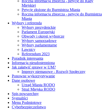
Roczna informacja zbiorcza - petycje do Rady
Miejskiej
Petycje złożone do Burmistrza Miasta
Roczna informacja zbiorcza - petycje do Burmistrza
Miasta
Wybory i referenda
Wybory prezydenckie
Parlament Europejski
Obwody i okręgi wyborcze
Wybory samorządowe
Wybory parlamentarne
Ławnicy
Referendum 2023
Poradnik interesanta
Informacja nieudostępniona
Jak załatwić sprawę w UM?
Imprezy niemasowe - Rozwój Społeczny
Ponowne wykorzystywanie
Dane osobowe
Urząd Miasta RODO
Straż Miejska RODO
Spis powszechny
Sygnaliści
Menu Podmiotowe
Cyberbezpieczeństwo