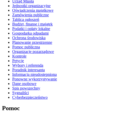
Urząd Miasta
Jednostki organizacyjne
Oświadczenia majątkowe
Zamówienia publiczne
Tablica ogłoszeń
Budżet, finanse i majątek
Podatki i opłaty lokalne
Gospodarka odpadami
Ochrona środowiska
Planowanie przestrzenne
Pomoc publiczna
Organizacje pozarządowe
Kontrole
Petycje
Wybory i referenda
Poradnik interesanta
Informacja nieudostępniona
Ponowne wykorzystywanie
Dane osobowe
Spis powszechny
Sygnaliści
Cyberbezpieczeństwo
Pomoc