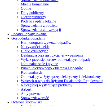
Mienie komunalne
Opinie
Dług publiczny
Ciężar publiczny
Podatki i opłaty lokalne
Sprawozdania z budżetu
Sprawozdania z inwestycji
Podatki i opłaty lokalne
Gospodarka odpadami
Harmonogram wywozu odpadów
Nieczystości ciekłe
Ulotki edukacyjne
Deklaracja oraz instrukcja jej wypełnienia
Wykaz przedsiębiorców odbierających odpady
komunalne stałe i płynne
Punkt Selektywnego Zbierania Odpadów
Komunalnych
Odbierający zużyty sprzęt elektryczny i elektroniczny
Wniosek o wpis do Rejestru Działalności Regulowanej
Najczęściej występujące problemy
Azbest
Akty prawne
Sprawozdawczość
Ochrona środowiska