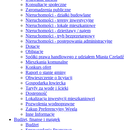
Konsultacje społeczne
Zgromadzenia publiczne
Nieruchomości - działki budowlane
Nieruchomości - tereny inwestycyjne
Nieruchomości - lokale mieszkaniowe
Nieruchomości - dzierżawy / najem
Nieruchomości - tryb bezprzetargowy
Nieruchomości - postępowania administracyjne
Dotacje
Obligacje
Spółki prawa handlowego z udziałem Miasta Czeladź
Mieszkania komunalne
Konkurs ofert
Raport o stanie gminy
Obwieszczenie o licytacji
Gospodarka łowiecka
Taryfy za wodę i ścieki
Dostępność
Lokalizacja inwestycji mieszkaniowej
Pozwolenia wodnoprawne
Zakup Preferencyjny Węgla
Inne Informacje
Budżet, finanse i majątek
Budżet
Sprawozdania finansowe