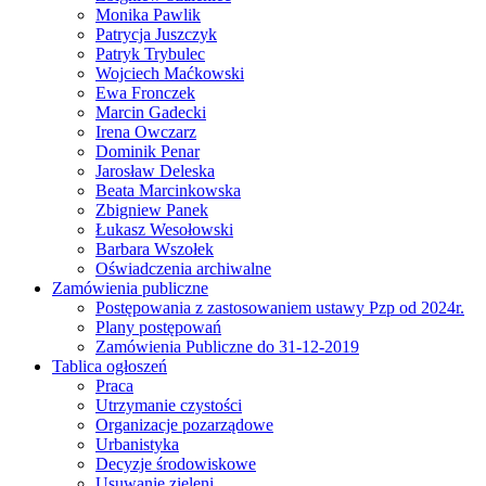
Monika Pawlik
Patrycja Juszczyk
Patryk Trybulec
Wojciech Maćkowski
Ewa Fronczek
Marcin Gadecki
Irena Owczarz
Dominik Penar
Jarosław Deleska
Beata Marcinkowska
Zbigniew Panek
Łukasz Wesołowski
Barbara Wszołek
Oświadczenia archiwalne
Zamówienia publiczne
Postępowania z zastosowaniem ustawy Pzp od 2024r.
Plany postępowań
Zamówienia Publiczne do 31-12-2019
Tablica ogłoszeń
Praca
Utrzymanie czystości
Organizacje pozarządowe
Urbanistyka
Decyzje środowiskowe
Usuwanie zieleni