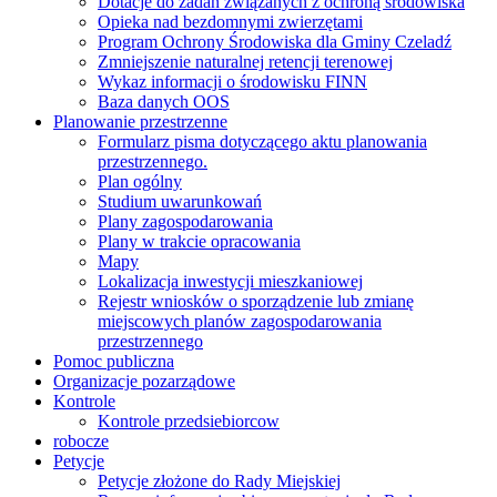
Dotacje do zadań związanych z ochroną środowiska
Opieka nad bezdomnymi zwierzętami
Program Ochrony Środowiska dla Gminy Czeladź
Zmniejszenie naturalnej retencji terenowej
Wykaz informacji o środowisku FINN
Baza danych OOS
Planowanie przestrzenne
Formularz pisma dotyczącego aktu planowania
przestrzennego.
Plan ogólny
Studium uwarunkowań
Plany zagospodarowania
Plany w trakcie opracowania
Mapy
Lokalizacja inwestycji mieszkaniowej
Rejestr wniosków o sporządzenie lub zmianę
miejscowych planów zagospodarowania
przestrzennego
Pomoc publiczna
Organizacje pozarządowe
Kontrole
Kontrole przedsiebiorcow
robocze
Petycje
Petycje złożone do Rady Miejskiej