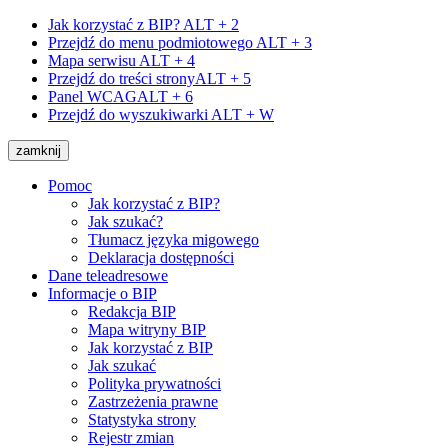
Jak korzystać z BIP?
ALT + 2
Przejdź do menu podmiotowego
ALT + 3
Mapa serwisu
ALT + 4
Przejdź do treści strony
ALT + 5
Panel WCAG
ALT + 6
Przejdź do wyszukiwarki
ALT + W
zamknij
Pomoc
Jak korzystać z BIP?
Jak szukać?
Tłumacz języka migowego
Deklaracja dostępności
Dane teleadresowe
Informacje o BIP
Redakcja BIP
Mapa witryny BIP
Jak korzystać z BIP
Jak szukać
Polityka prywatności
Zastrzeżenia prawne
Statystyka strony
Rejestr zmian