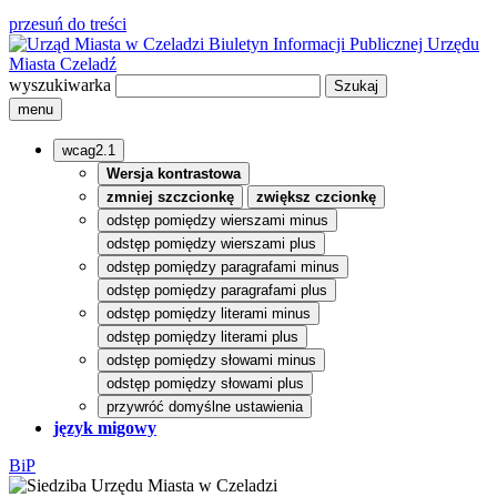
przesuń do treści
Biuletyn Informacji Publicznej
Urzędu
Miasta Czeladź
wyszukiwarka
menu
wcag2.1
Wersja kontrastowa
zmniej szczcionkę
zwiększ czcionkę
odstęp pomiędzy wierszami minus
odstęp pomiędzy wierszami plus
odstęp pomiędzy paragrafami minus
odstęp pomiędzy paragrafami plus
odstęp pomiędzy literami minus
odstęp pomiędzy literami plus
odstęp pomiędzy słowami minus
odstęp pomiędzy słowami plus
przywróć domyślne ustawienia
język migowy
BiP