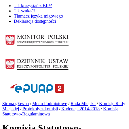
Jak korzystać z BIP?
Jak szukać?
Tłumacz języka migowego
Deklaracja dostępności
Strona główna
/
Menu Podmiotowe
/
Rada Miejska
/
Komisje Rady
Miejskiej
/
Protokoły z komisji
/
Kadencja 2014-2018
/
Komisja
Statutowo-Regulaminowa
Komisja Statutowo-