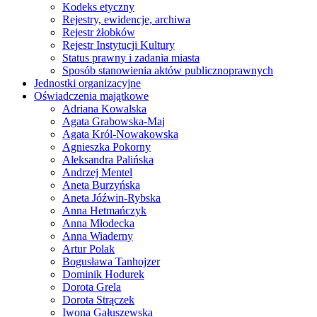
Kodeks etyczny
Rejestry, ewidencje, archiwa
Rejestr żłobków
Rejestr Instytucji Kultury
Status prawny i zadania miasta
Sposób stanowienia aktów publicznoprawnych
Jednostki organizacyjne
Oświadczenia majątkowe
Adriana Kowalska
Agata Grabowska-Maj
Agata Król-Nowakowska
Agnieszka Pokorny
Aleksandra Palińska
Andrzej Mentel
Aneta Burzyńska
Aneta Jóźwin-Rybska
Anna Hetmańczyk
Anna Młodecka
Anna Wiaderny
Artur Polak
Bogusława Tanhojzer
Dominik Hodurek
Dorota Grela
Dorota Strączek
Iwona Gałuszewska