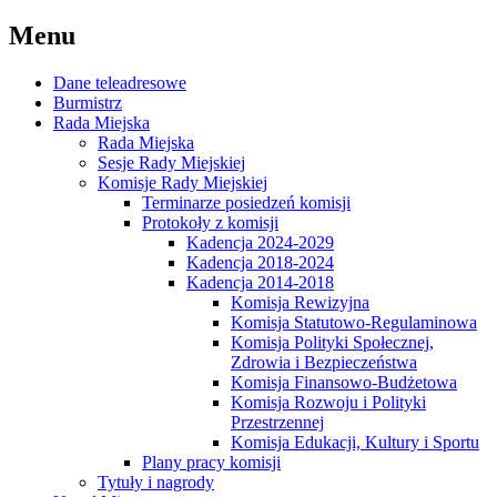
Menu
Dane teleadresowe
Burmistrz
Rada Miejska
Rada Miejska
Sesje Rady Miejskiej
Komisje Rady Miejskiej
Terminarze posiedzeń komisji
Protokoły z komisji
Kadencja 2024-2029
Kadencja 2018-2024
Kadencja 2014-2018
Komisja Rewizyjna
Komisja Statutowo-Regulaminowa
Komisja Polityki Społecznej,
Zdrowia i Bezpieczeństwa
Komisja Finansowo-Budżetowa
Komisja Rozwoju i Polityki
Przestrzennej
Komisja Edukacji, Kultury i Sportu
Plany pracy komisji
Tytuły i nagrody