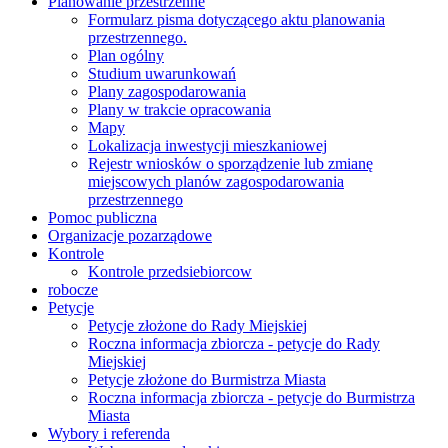
Planowanie przestrzenne
Formularz pisma dotyczącego aktu planowania
przestrzennego.
Plan ogólny
Studium uwarunkowań
Plany zagospodarowania
Plany w trakcie opracowania
Mapy
Lokalizacja inwestycji mieszkaniowej
Rejestr wniosków o sporządzenie lub zmianę
miejscowych planów zagospodarowania
przestrzennego
Pomoc publiczna
Organizacje pozarządowe
Kontrole
Kontrole przedsiebiorcow
robocze
Petycje
Petycje złożone do Rady Miejskiej
Roczna informacja zbiorcza - petycje do Rady
Miejskiej
Petycje złożone do Burmistrza Miasta
Roczna informacja zbiorcza - petycje do Burmistrza
Miasta
Wybory i referenda