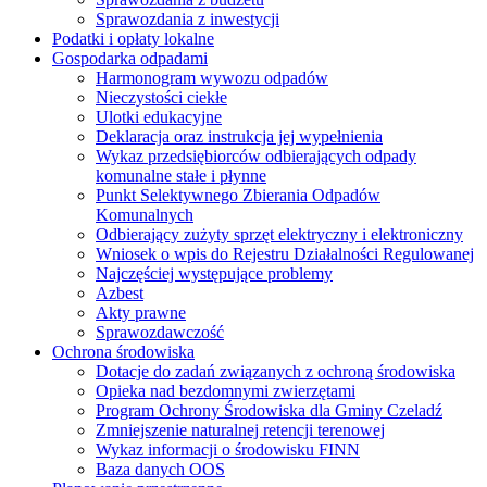
Sprawozdania z inwestycji
Podatki i opłaty lokalne
Gospodarka odpadami
Harmonogram wywozu odpadów
Nieczystości ciekłe
Ulotki edukacyjne
Deklaracja oraz instrukcja jej wypełnienia
Wykaz przedsiębiorców odbierających odpady
komunalne stałe i płynne
Punkt Selektywnego Zbierania Odpadów
Komunalnych
Odbierający zużyty sprzęt elektryczny i elektroniczny
Wniosek o wpis do Rejestru Działalności Regulowanej
Najczęściej występujące problemy
Azbest
Akty prawne
Sprawozdawczość
Ochrona środowiska
Dotacje do zadań związanych z ochroną środowiska
Opieka nad bezdomnymi zwierzętami
Program Ochrony Środowiska dla Gminy Czeladź
Zmniejszenie naturalnej retencji terenowej
Wykaz informacji o środowisku FINN
Baza danych OOS