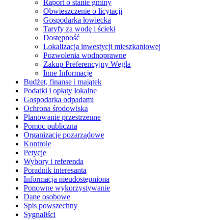
Raport o stanie gminy
Obwieszczenie o licytacji
Gospodarka łowiecka
Taryfy za wodę i ścieki
Dostępność
Lokalizacja inwestycji mieszkaniowej
Pozwolenia wodnoprawne
Zakup Preferencyjny Węgla
Inne Informacje
Budżet, finanse i majątek
Podatki i opłaty lokalne
Gospodarka odpadami
Ochrona środowiska
Planowanie przestrzenne
Pomoc publiczna
Organizacje pozarządowe
Kontrole
Petycje
Wybory i referenda
Poradnik interesanta
Informacja nieudostępniona
Ponowne wykorzystywanie
Dane osobowe
Spis powszechny
Sygnaliści