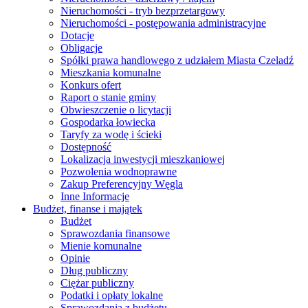
Nieruchomości - tryb bezprzetargowy
Nieruchomości - postępowania administracyjne
Dotacje
Obligacje
Spółki prawa handlowego z udziałem Miasta Czeladź
Mieszkania komunalne
Konkurs ofert
Raport o stanie gminy
Obwieszczenie o licytacji
Gospodarka łowiecka
Taryfy za wodę i ścieki
Dostępność
Lokalizacja inwestycji mieszkaniowej
Pozwolenia wodnoprawne
Zakup Preferencyjny Węgla
Inne Informacje
Budżet, finanse i majątek
Budżet
Sprawozdania finansowe
Mienie komunalne
Opinie
Dług publiczny
Ciężar publiczny
Podatki i opłaty lokalne
Sprawozdania z budżetu