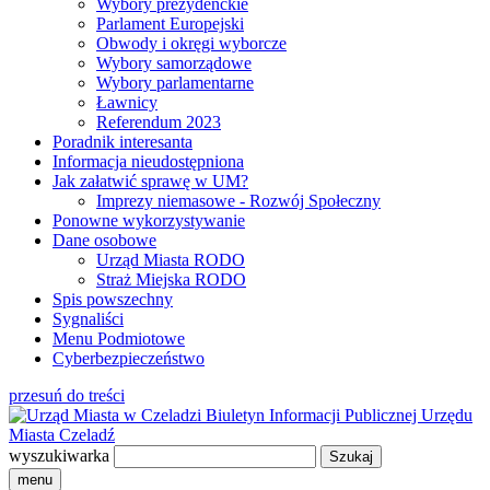
Wybory prezydenckie
Parlament Europejski
Obwody i okręgi wyborcze
Wybory samorządowe
Wybory parlamentarne
Ławnicy
Referendum 2023
Poradnik interesanta
Informacja nieudostępniona
Jak załatwić sprawę w UM?
Imprezy niemasowe - Rozwój Społeczny
Ponowne wykorzystywanie
Dane osobowe
Urząd Miasta RODO
Straż Miejska RODO
Spis powszechny
Sygnaliści
Menu Podmiotowe
Cyberbezpieczeństwo
przesuń do treści
Biuletyn Informacji Publicznej
Urzędu
Miasta Czeladź
wyszukiwarka
menu