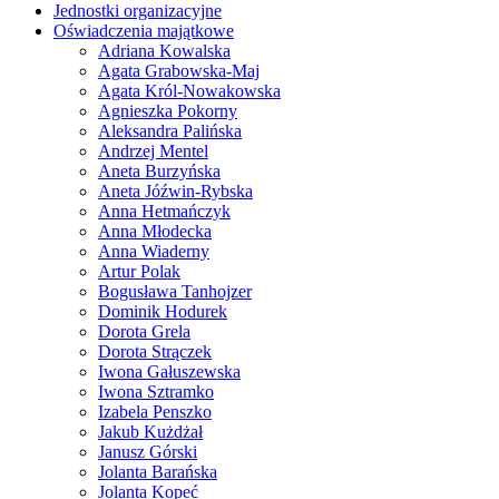
Jednostki organizacyjne
Oświadczenia majątkowe
Adriana Kowalska
Agata Grabowska-Maj
Agata Król-Nowakowska
Agnieszka Pokorny
Aleksandra Palińska
Andrzej Mentel
Aneta Burzyńska
Aneta Jóźwin-Rybska
Anna Hetmańczyk
Anna Młodecka
Anna Wiaderny
Artur Polak
Bogusława Tanhojzer
Dominik Hodurek
Dorota Grela
Dorota Strączek
Iwona Gałuszewska
Iwona Sztramko
Izabela Penszko
Jakub Kużdżał
Janusz Górski
Jolanta Barańska
Jolanta Kopeć