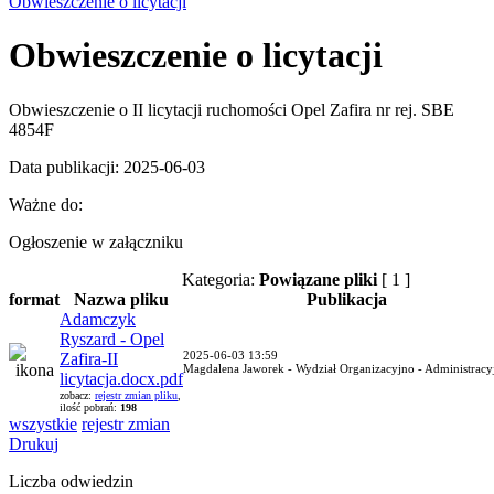
Obwieszczenie o licytacji
Obwieszczenie o licytacji
Obwieszczenie o II licytacji ruchomości Opel Zafira nr rej. SBE
4854F
Data publikacji: 2025-06-03
Ważne do:
Ogłoszenie w załączniku
Kategoria:
Powiązane pliki
[ 1 ]
format
Nazwa pliku
Publikacja
Adamczyk
Ryszard - Opel
2025-06-03 13:59
Zafira-II
Magdalena Jaworek - Wydział Organizacyjno - Administracy
licytacja.docx.pdf
zobacz:
rejestr zmian pliku
,
ilość pobrań:
198
wszystkie
rejestr zmian
Drukuj
Liczba odwiedzin