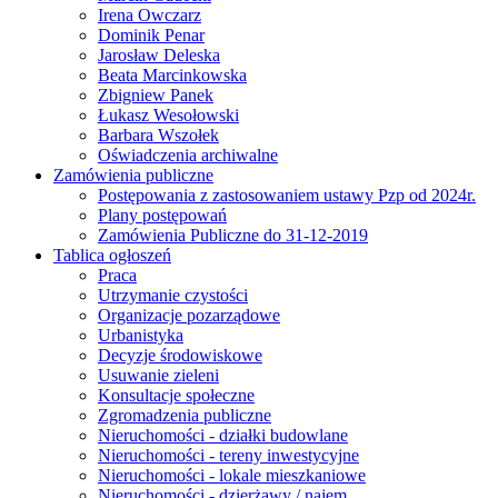
Irena Owczarz
Dominik Penar
Jarosław Deleska
Beata Marcinkowska
Zbigniew Panek
Łukasz Wesołowski
Barbara Wszołek
Oświadczenia archiwalne
Zamówienia publiczne
Postępowania z zastosowaniem ustawy Pzp od 2024r.
Plany postępowań
Zamówienia Publiczne do 31-12-2019
Tablica ogłoszeń
Praca
Utrzymanie czystości
Organizacje pozarządowe
Urbanistyka
Decyzje środowiskowe
Usuwanie zieleni
Konsultacje społeczne
Zgromadzenia publiczne
Nieruchomości - działki budowlane
Nieruchomości - tereny inwestycyjne
Nieruchomości - lokale mieszkaniowe
Nieruchomości - dzierżawy / najem