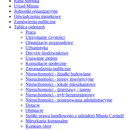
Rada Miejska
Urząd Miasta
Jednostki organizacyjne
Oświadczenia majątkowe
Zamówienia publiczne
Tablica ogłoszeń
Praca
Utrzymanie czystości
Organizacje pozarządowe
Urbanistyka
Decyzje środowiskowe
Usuwanie zieleni
Konsultacje społeczne
Zgromadzenia publiczne
Nieruchomości - działki budowlane
Nieruchomości - tereny inwestycyjne
Nieruchomości - lokale mieszkaniowe
Nieruchomości - dzierżawy / najem
Nieruchomości - tryb bezprzetargowy
Nieruchomości - postępowania administracyjne
Dotacje
Obligacje
Spółki prawa handlowego z udziałem Miasta Czeladź
Mieszkania komunalne
Konkurs ofert