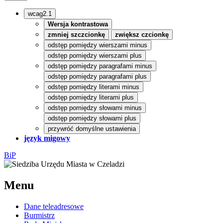
wcag2.1
Wersja kontrastowa
zmniej szczcionkę
zwiększ czcionkę
odstęp pomiędzy wierszami minus
odstęp pomiędzy wierszami plus
odstęp pomiędzy paragrafami minus
odstęp pomiędzy paragrafami plus
odstęp pomiędzy literami minus
odstęp pomiędzy literami plus
odstęp pomiędzy słowami minus
odstęp pomiędzy słowami plus
przywróć domyślne ustawienia
język migowy
BiP
Menu
Dane teleadresowe
Burmistrz