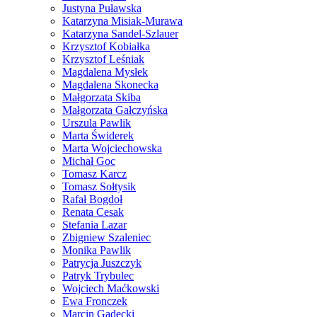
Justyna Puławska
Katarzyna Misiak-Murawa
Katarzyna Sandel-Szlauer
Krzysztof Kobiałka
Krzysztof Leśniak
Magdalena Mysłek
Magdalena Skonecka
Małgorzata Skiba
Małgorzata Gałczyńska
Urszula Pawlik
Marta Świderek
Marta Wojciechowska
Michał Goc
Tomasz Karcz
Tomasz Sołtysik
Rafał Bogdoł
Renata Cesak
Stefania Lazar
Zbigniew Szaleniec
Monika Pawlik
Patrycja Juszczyk
Patryk Trybulec
Wojciech Maćkowski
Ewa Fronczek
Marcin Gadecki