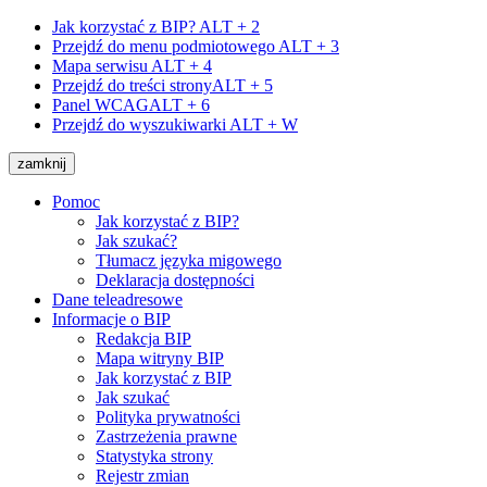
Jak korzystać z BIP?
ALT + 2
Przejdź do menu podmiotowego
ALT + 3
Mapa serwisu
ALT + 4
Przejdź do treści strony
ALT + 5
Panel WCAG
ALT + 6
Przejdź do wyszukiwarki
ALT + W
zamknij
Pomoc
Jak korzystać z BIP?
Jak szukać?
Tłumacz języka migowego
Deklaracja dostępności
Dane teleadresowe
Informacje o BIP
Redakcja BIP
Mapa witryny BIP
Jak korzystać z BIP
Jak szukać
Polityka prywatności
Zastrzeżenia prawne
Statystyka strony
Rejestr zmian