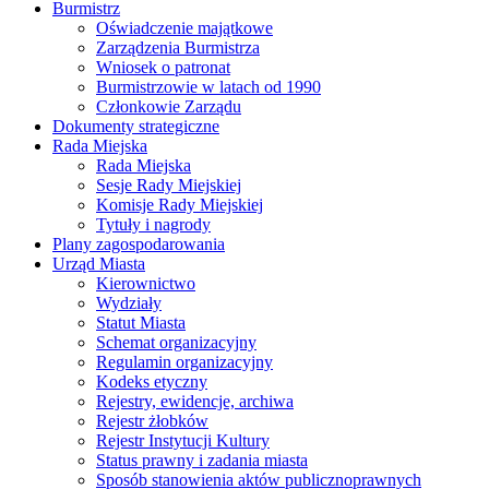
Burmistrz
Oświadczenie majątkowe
Zarządzenia Burmistrza
Wniosek o patronat
Burmistrzowie w latach od 1990
Członkowie Zarządu
Dokumenty strategiczne
Rada Miejska
Rada Miejska
Sesje Rady Miejskiej
Komisje Rady Miejskiej
Tytuły i nagrody
Plany zagospodarowania
Urząd Miasta
Kierownictwo
Wydziały
Statut Miasta
Schemat organizacyjny
Regulamin organizacyjny
Kodeks etyczny
Rejestry, ewidencje, archiwa
Rejestr żłobków
Rejestr Instytucji Kultury
Status prawny i zadania miasta
Sposób stanowienia aktów publicznoprawnych