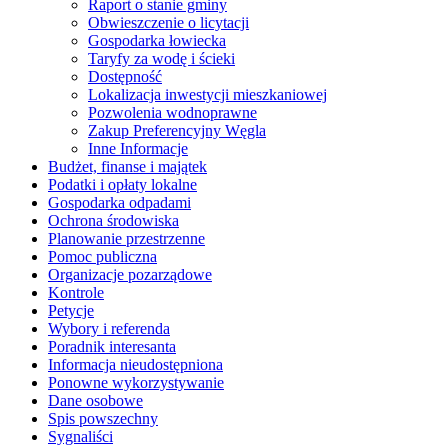
Raport o stanie gminy
Obwieszczenie o licytacji
Gospodarka łowiecka
Taryfy za wodę i ścieki
Dostępność
Lokalizacja inwestycji mieszkaniowej
Pozwolenia wodnoprawne
Zakup Preferencyjny Węgla
Inne Informacje
Budżet, finanse i majątek
Podatki i opłaty lokalne
Gospodarka odpadami
Ochrona środowiska
Planowanie przestrzenne
Pomoc publiczna
Organizacje pozarządowe
Kontrole
Petycje
Wybory i referenda
Poradnik interesanta
Informacja nieudostępniona
Ponowne wykorzystywanie
Dane osobowe
Spis powszechny
Sygnaliści