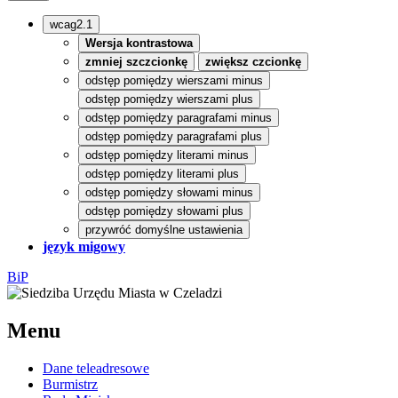
wcag2.1
Wersja kontrastowa
zmniej szczcionkę
zwiększ czcionkę
odstęp pomiędzy wierszami minus
odstęp pomiędzy wierszami plus
odstęp pomiędzy paragrafami minus
odstęp pomiędzy paragrafami plus
odstęp pomiędzy literami minus
odstęp pomiędzy literami plus
odstęp pomiędzy słowami minus
odstęp pomiędzy słowami plus
przywróć domyślne ustawienia
język migowy
BiP
Menu
Dane teleadresowe
Burmistrz