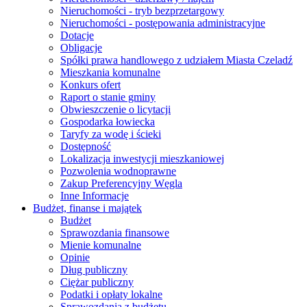
Nieruchomości - tryb bezprzetargowy
Nieruchomości - postępowania administracyjne
Dotacje
Obligacje
Spółki prawa handlowego z udziałem Miasta Czeladź
Mieszkania komunalne
Konkurs ofert
Raport o stanie gminy
Obwieszczenie o licytacji
Gospodarka łowiecka
Taryfy za wodę i ścieki
Dostępność
Lokalizacja inwestycji mieszkaniowej
Pozwolenia wodnoprawne
Zakup Preferencyjny Węgla
Inne Informacje
Budżet, finanse i majątek
Budżet
Sprawozdania finansowe
Mienie komunalne
Opinie
Dług publiczny
Ciężar publiczny
Podatki i opłaty lokalne
Sprawozdania z budżetu