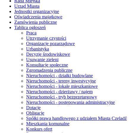
Rada Miejska
Urząd Miasta
Jednostki organizacyjne
Oświadczenia majątkowe
Zamówienia publiczne
Tablica ogłoszeń
Praca
Utrzymanie czystości
Organizacje pozarządowe
Urbanistyka
Decyzje środowiskowe
Usuwanie zieleni
Konsultacje społeczne
Zgromadzenia publiczne
Nieruchomości - działki budowlane
Nieruchomości - tereny inwestycyjne
Nieruchomości - lokale mieszkaniowe
Nieruchomości - dzierżawy / najem
Nieruchomości - tryb bezprzetargowy
Nieruchomości - postępowania administracyjne
Dotacje
Obligacje
Spółki prawa handlowego z udziałem Miasta Czeladź
Mieszkania komunalne
Konkurs ofert