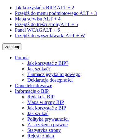
Jak korzystać z BIP?
ALT + 2
Przejdź do menu podmiotowego
ALT + 3
Mapa serwisu
ALT + 4
Przejdź do treści strony
ALT + 5
Panel WCAG
ALT + 6
Przejdź do wyszukiwarki
ALT + W
zamknij
Pomoc
Jak korzystać z BIP?
Jak szukać?
Tłumacz języka migowego
Deklaracja dostępności
Dane teleadresowe
Informacje o BIP
Redakcja BIP
Mapa witryny BIP
Jak korzystać z BIP
Jak szukać
Polityka prywatności
Zastrzeżenia prawne
Statystyka strony
Rejestr zmian