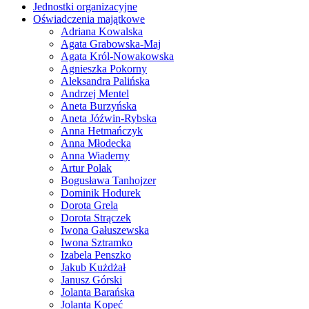
Jednostki organizacyjne
Oświadczenia majątkowe
Adriana Kowalska
Agata Grabowska-Maj
Agata Król-Nowakowska
Agnieszka Pokorny
Aleksandra Palińska
Andrzej Mentel
Aneta Burzyńska
Aneta Jóźwin-Rybska
Anna Hetmańczyk
Anna Młodecka
Anna Wiaderny
Artur Polak
Bogusława Tanhojzer
Dominik Hodurek
Dorota Grela
Dorota Strączek
Iwona Gałuszewska
Iwona Sztramko
Izabela Penszko
Jakub Kużdżał
Janusz Górski
Jolanta Barańska
Jolanta Kopeć