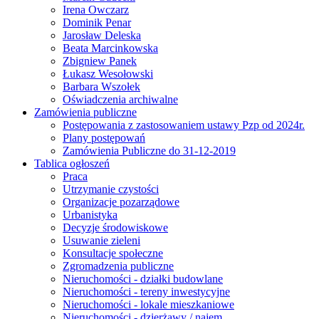
Irena Owczarz
Dominik Penar
Jarosław Deleska
Beata Marcinkowska
Zbigniew Panek
Łukasz Wesołowski
Barbara Wszołek
Oświadczenia archiwalne
Zamówienia publiczne
Postępowania z zastosowaniem ustawy Pzp od 2024r.
Plany postępowań
Zamówienia Publiczne do 31-12-2019
Tablica ogłoszeń
Praca
Utrzymanie czystości
Organizacje pozarządowe
Urbanistyka
Decyzje środowiskowe
Usuwanie zieleni
Konsultacje społeczne
Zgromadzenia publiczne
Nieruchomości - działki budowlane
Nieruchomości - tereny inwestycyjne
Nieruchomości - lokale mieszkaniowe
Nieruchomości - dzierżawy / najem