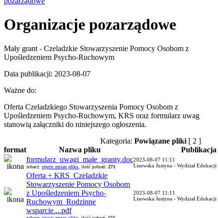
pozarządowe
Organizacje pozarządowe
Mały grant - Czeladzkie Stowarzyszenie Pomocy Osobom z
Upośledzeniem Psycho-Ruchowym
Data publikacji: 2023-08-07
Ważne do:
Oferta Czeladzkiego Stowarzyszenia Pomocy Osobom z
Upośledzeniem Psycho-Ruchowym, KRS oraz formularz uwag
stanowią załączniki do niniejszego ogłoszenia.
Kategoria:
Powiązane pliki
[ 2 ]
format
Nazwa pliku
Publikacja
formularz_uwagi_małe_granty.doc
2023-08-07 11:11
Lisowska Justyna - Wydział Edukacji 
zobacz:
rejestr zmian pliku
, ilość pobrań:
271
Oferta + KRS_Czeladzkie
Stowarzyszenie Pomocy Osobom
z Upośledzeniem Psycho-
2023-08-07 11:11
Lisowska Justyna - Wydział Edukacji 
Ruchowym_Rodzinne
wsparcie....pdf
zobacz:
rejestr zmian pliku
, ilość pobrań:
555