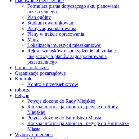
Planowanie przestrzenne
Formularz pisma dotyczącego aktu planowania
przestrzennego.
Plan ogólny
Studium uwarunkowań
Plany zagospodarowania
Plany w trakcie opracowania
Mapy
Lokalizacja inwestycji mieszkaniowej
Rejestr wniosków o sporządzenie lub zmianę
miejscowych planów zagospodarowania
przestrzennego
Pomoc publiczna
Organizacje pozarządowe
Kontrole
Kontrole przedsiebiorcow
robocze
Petycje
Petycje złożone do Rady Miejskiej
Roczna informacja zbiorcza - petycje do Rady
Miejskiej
Petycje złożone do Burmistrza Miasta
Roczna informacja zbiorcza - petycje do Burmistrza
Miasta
Wybory i referenda