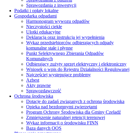
Sprawozdania z inwestycji
Podatki i opłaty lokalne
Gospodarka odpadami
Harmonogram wywozu odpadów
Nieczystości ciekłe
Ulotki edukacyjne
Deklaracja oraz instrukcja jej wypełnienia
Wykaz przedsiębiorców odbierających odpady
komunalne stałe i płynne
Punkt Selektywnego Zbierania Odpadów
Komunalnych
Odbierający zużyty sprzęt elektryczny i elektroniczny
Wniosek o wpis do Rejestru Działalności Regulowanej
Najczęściej występujące problemy
Azbest
Akty prawne
Sprawozdawczość
Ochrona środowiska
Dotacje do zadań związanych z ochroną środowiska
Opieka nad bezdomnymi zwierzętami
Program Ochrony Środowiska dla Gminy Czeladź
Zmniejszenie naturalnej retencji terenowej
Wykaz informacji o środowisku FINN
Baza danych OOS