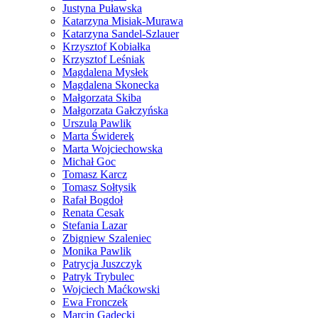
Justyna Puławska
Katarzyna Misiak-Murawa
Katarzyna Sandel-Szlauer
Krzysztof Kobiałka
Krzysztof Leśniak
Magdalena Mysłek
Magdalena Skonecka
Małgorzata Skiba
Małgorzata Gałczyńska
Urszula Pawlik
Marta Świderek
Marta Wojciechowska
Michał Goc
Tomasz Karcz
Tomasz Sołtysik
Rafał Bogdoł
Renata Cesak
Stefania Lazar
Zbigniew Szaleniec
Monika Pawlik
Patrycja Juszczyk
Patryk Trybulec
Wojciech Maćkowski
Ewa Fronczek
Marcin Gadecki