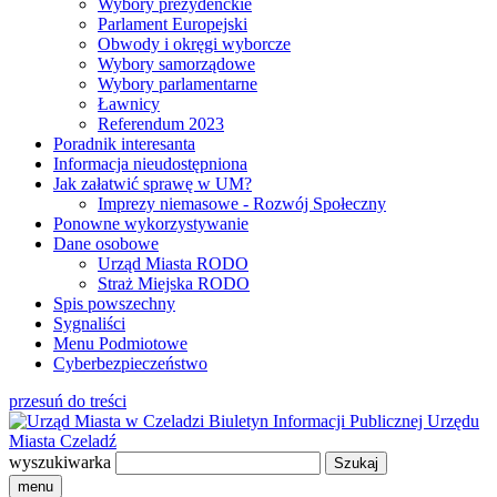
Wybory prezydenckie
Parlament Europejski
Obwody i okręgi wyborcze
Wybory samorządowe
Wybory parlamentarne
Ławnicy
Referendum 2023
Poradnik interesanta
Informacja nieudostępniona
Jak załatwić sprawę w UM?
Imprezy niemasowe - Rozwój Społeczny
Ponowne wykorzystywanie
Dane osobowe
Urząd Miasta RODO
Straż Miejska RODO
Spis powszechny
Sygnaliści
Menu Podmiotowe
Cyberbezpieczeństwo
przesuń do treści
Biuletyn Informacji Publicznej
Urzędu
Miasta Czeladź
wyszukiwarka
menu