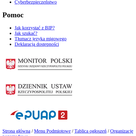
Cyberbezpieczeństwo
Pomoc
Jak korzystać z BIP?
Jak szukać?
Tłumacz języka migowego
Deklaracja dostępności
Strona główna
/
Menu Podmiotowe
/
Tablica ogłoszeń
/
Organizacje