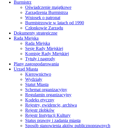
Burmistrz
Oświadczenie majątkowe
Zarządzenia Burmistrza
Wniosek o patronat
Burmistrzowie w latach od 1990
Członkowie Zarządu
Dokumenty strategiczne
Rada Miejska
Rada Miejska
Sesje Rady Miejskiej
Komisje Rady Miejskiej
Tytuły i nagrody
Plany zagospodarowania
Urząd Miasta
Kierownictwo
Wydziały
Statut Miasta
Schemat organizacyjny
Regulamin organizacyjny
Kodeks etyczny
Rejestry, ewidencje, archiwa
Rejestr żłobków
Rejestr Instytucji Kultury
Status prawny i zadania miasta
Sposób stanowienia aktów publicznoprawnych