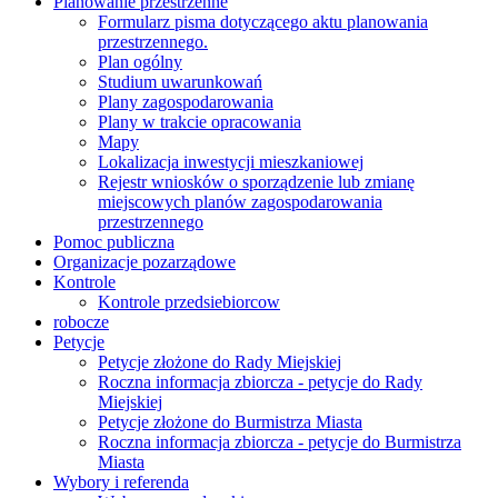
Planowanie przestrzenne
Formularz pisma dotyczącego aktu planowania
przestrzennego.
Plan ogólny
Studium uwarunkowań
Plany zagospodarowania
Plany w trakcie opracowania
Mapy
Lokalizacja inwestycji mieszkaniowej
Rejestr wniosków o sporządzenie lub zmianę
miejscowych planów zagospodarowania
przestrzennego
Pomoc publiczna
Organizacje pozarządowe
Kontrole
Kontrole przedsiebiorcow
robocze
Petycje
Petycje złożone do Rady Miejskiej
Roczna informacja zbiorcza - petycje do Rady
Miejskiej
Petycje złożone do Burmistrza Miasta
Roczna informacja zbiorcza - petycje do Burmistrza
Miasta
Wybory i referenda