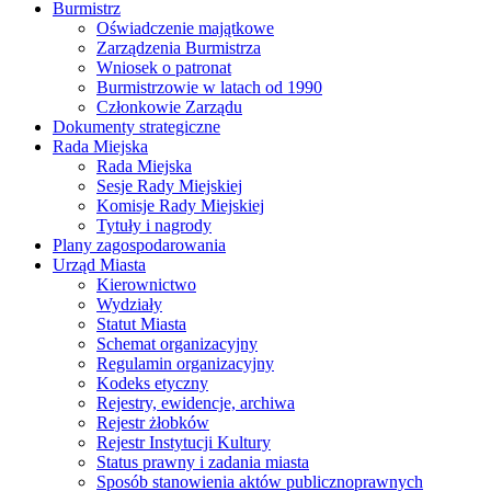
Burmistrz
Oświadczenie majątkowe
Zarządzenia Burmistrza
Wniosek o patronat
Burmistrzowie w latach od 1990
Członkowie Zarządu
Dokumenty strategiczne
Rada Miejska
Rada Miejska
Sesje Rady Miejskiej
Komisje Rady Miejskiej
Tytuły i nagrody
Plany zagospodarowania
Urząd Miasta
Kierownictwo
Wydziały
Statut Miasta
Schemat organizacyjny
Regulamin organizacyjny
Kodeks etyczny
Rejestry, ewidencje, archiwa
Rejestr żłobków
Rejestr Instytucji Kultury
Status prawny i zadania miasta
Sposób stanowienia aktów publicznoprawnych