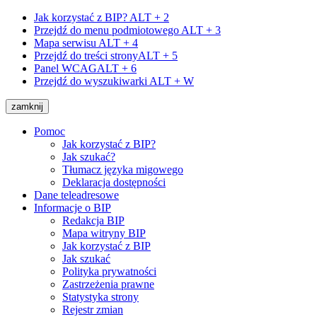
Jak korzystać z BIP?
ALT + 2
Przejdź do menu podmiotowego
ALT + 3
Mapa serwisu
ALT + 4
Przejdź do treści strony
ALT + 5
Panel WCAG
ALT + 6
Przejdź do wyszukiwarki
ALT + W
zamknij
Pomoc
Jak korzystać z BIP?
Jak szukać?
Tłumacz języka migowego
Deklaracja dostępności
Dane teleadresowe
Informacje o BIP
Redakcja BIP
Mapa witryny BIP
Jak korzystać z BIP
Jak szukać
Polityka prywatności
Zastrzeżenia prawne
Statystyka strony
Rejestr zmian