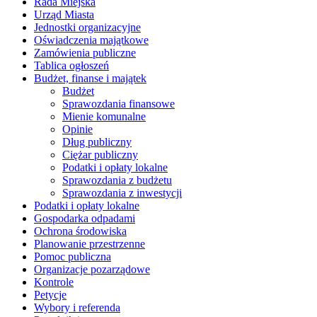
Rada Miejska
Urząd Miasta
Jednostki organizacyjne
Oświadczenia majątkowe
Zamówienia publiczne
Tablica ogłoszeń
Budżet, finanse i majątek
Budżet
Sprawozdania finansowe
Mienie komunalne
Opinie
Dług publiczny
Ciężar publiczny
Podatki i opłaty lokalne
Sprawozdania z budżetu
Sprawozdania z inwestycji
Podatki i opłaty lokalne
Gospodarka odpadami
Ochrona środowiska
Planowanie przestrzenne
Pomoc publiczna
Organizacje pozarządowe
Kontrole
Petycje
Wybory i referenda