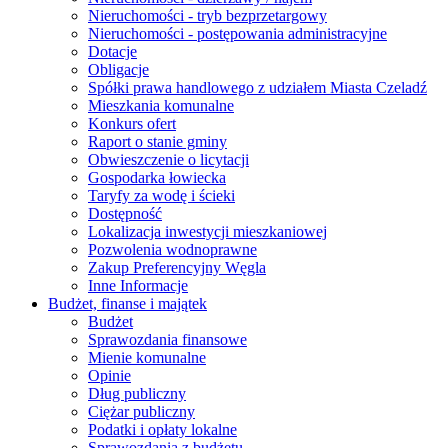
Nieruchomości - tryb bezprzetargowy
Nieruchomości - postępowania administracyjne
Dotacje
Obligacje
Spółki prawa handlowego z udziałem Miasta Czeladź
Mieszkania komunalne
Konkurs ofert
Raport o stanie gminy
Obwieszczenie o licytacji
Gospodarka łowiecka
Taryfy za wodę i ścieki
Dostępność
Lokalizacja inwestycji mieszkaniowej
Pozwolenia wodnoprawne
Zakup Preferencyjny Węgla
Inne Informacje
Budżet, finanse i majątek
Budżet
Sprawozdania finansowe
Mienie komunalne
Opinie
Dług publiczny
Ciężar publiczny
Podatki i opłaty lokalne
Sprawozdania z budżetu