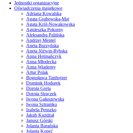
Jednostki organizacyjne
Oświadczenia majątkowe
Adriana Kowalska
Agata Grabowska-Maj
Agata Król-Nowakowska
Agnieszka Pokorny
Aleksandra Palińska
Andrzej Mentel
Aneta Burzyńska
Aneta Jóźwin-Rybska
Anna Hetmańczyk
Anna Młodecka
Anna Wiaderny
Artur Polak
Bogusława Tanhojzer
Dominik Hodurek
Dorota Grela
Dorota Strączek
Iwona Gałuszewska
Iwona Sztramko
Izabela Penszko
Jakub Kużdżał
Janusz Górski
Jolanta Barańska
Jolanta Kopeć