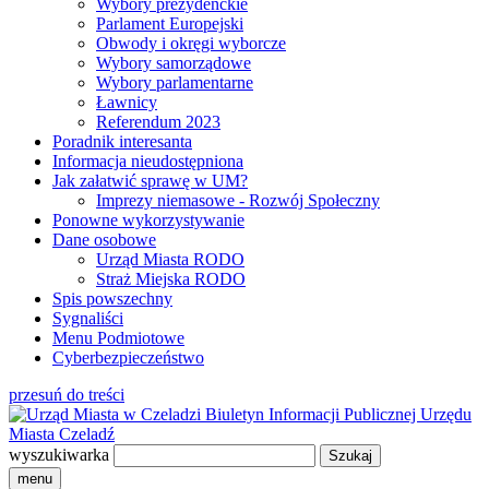
Wybory prezydenckie
Parlament Europejski
Obwody i okręgi wyborcze
Wybory samorządowe
Wybory parlamentarne
Ławnicy
Referendum 2023
Poradnik interesanta
Informacja nieudostępniona
Jak załatwić sprawę w UM?
Imprezy niemasowe - Rozwój Społeczny
Ponowne wykorzystywanie
Dane osobowe
Urząd Miasta RODO
Straż Miejska RODO
Spis powszechny
Sygnaliści
Menu Podmiotowe
Cyberbezpieczeństwo
przesuń do treści
Biuletyn Informacji Publicznej
Urzędu
Miasta Czeladź
wyszukiwarka
menu