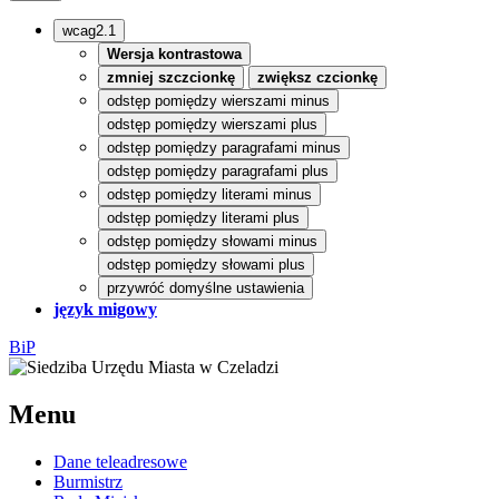
wcag2.1
Wersja kontrastowa
zmniej szczcionkę
zwiększ czcionkę
odstęp pomiędzy wierszami minus
odstęp pomiędzy wierszami plus
odstęp pomiędzy paragrafami minus
odstęp pomiędzy paragrafami plus
odstęp pomiędzy literami minus
odstęp pomiędzy literami plus
odstęp pomiędzy słowami minus
odstęp pomiędzy słowami plus
przywróć domyślne ustawienia
język migowy
BiP
Menu
Dane teleadresowe
Burmistrz