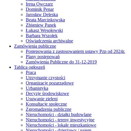
Irena Owczarz
Dominik Penar
Jarosław Deleska
Beata Marcinkowska
Zbigniew Panek
Łukasz Wesołowski
Barbara Wszołek
Oświadczenia archiwalne
Zamówienia publiczne
Postępowania z zastosowaniem ustawy Pzp od 2024r.
Plany postępowań
Zamówienia Publiczne do 31-12-2019
Tablica ogłoszeń
Praca
Utrzymanie czystości
Organizacje pozarządowe
Urbanistyka
Decyzje środowiskowe
Usuwanie zieleni
Konsultacje społeczne
Zgromadzenia publiczne
Nieruchomości - działki budowlane
Nieruchomości - tereny inwestycyjne
Nieruchomości - lokale mieszkaniowe
Nieruchomości - dzierżawy / najem