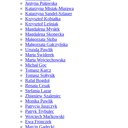
Justyna Puławska
Katarzyna Misiak-Murawa
Katarzyna Sandel-Szlauer
Krzysztof Kobiałka
Krzysztof Leśniak
Magdalena Mysłek
Magdalena Skonecka
Małgorzata Skiba
Małgorzata Gałczyńska
Urszula Pawlik
Marta Świderek
Marta Wojciechowska
Michał Goc
Tomasz Karcz
Tomasz Sołtysik
Rafał Bogdoł
Renata Cesak
Stefania Lazar
Zbigniew Szaleniec
Monika Pawlik
Patrycja Juszczyk
Patryk Trybulec
Wojciech Maćkowski
Ewa Fronczek
Marcin Gadecki