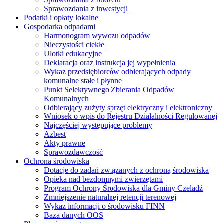
Sprawozdania z inwestycji
Podatki i opłaty lokalne
Gospodarka odpadami
Harmonogram wywozu odpadów
Nieczystości ciekłe
Ulotki edukacyjne
Deklaracja oraz instrukcja jej wypełnienia
Wykaz przedsiębiorców odbierających odpady
komunalne stałe i płynne
Punkt Selektywnego Zbierania Odpadów
Komunalnych
Odbierający zużyty sprzęt elektryczny i elektroniczny
Wniosek o wpis do Rejestru Działalności Regulowanej
Najczęściej występujące problemy
Azbest
Akty prawne
Sprawozdawczość
Ochrona środowiska
Dotacje do zadań związanych z ochroną środowiska
Opieka nad bezdomnymi zwierzętami
Program Ochrony Środowiska dla Gminy Czeladź
Zmniejszenie naturalnej retencji terenowej
Wykaz informacji o środowisku FINN
Baza danych OOS