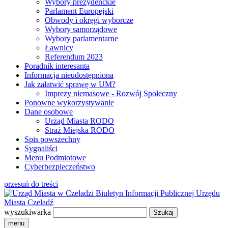
Wybory prezydenckie
Parlament Europejski
Obwody i okręgi wyborcze
Wybory samorządowe
Wybory parlamentarne
Ławnicy
Referendum 2023
Poradnik interesanta
Informacja nieudostępniona
Jak załatwić sprawę w UM?
Imprezy niemasowe - Rozwój Społeczny
Ponowne wykorzystywanie
Dane osobowe
Urząd Miasta RODO
Straż Miejska RODO
Spis powszechny
Sygnaliści
Menu Podmiotowe
Cyberbezpieczeństwo
przesuń do treści
Biuletyn Informacji Publicznej
Urzędu
Miasta Czeladź
wyszukiwarka
menu