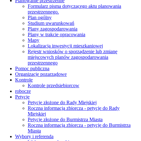
Planowanie przestrzenne
Formularz pisma dotyczącego aktu planowania
przestrzennego.
Plan ogólny
Studium uwarunkowań
Plany zagospodarowania
Plany w trakcie opracowania
Mapy
Lokalizacja inwestycji mieszkaniowej
Rejestr wniosków o sporządzenie lub zmianę
miejscowych planów zagospodarowania
przestrzennego
Pomoc publiczna
Organizacje pozarządowe
Kontrole
Kontrole przedsiebiorcow
robocze
Petycje
Petycje złożone do Rady Miejskiej
Roczna informacja zbiorcza - petycje do Rady
Miejskiej
Petycje złożone do Burmistrza Miasta
Roczna informacja zbiorcza - petycje do Burmistrza
Miasta
Wybory i referenda