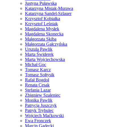
Justyna Puławska
Katarzyna Misiak-Murawa
Katarzyna Sandel-Szlauer
Krzysztof Kobiałka
Krzysztof Leśniak
Magdalena Mysłek
Magdalena Skonecka
Małgorzata Skiba
Małgorzata Gałczyńska
Urszula Pawlik
Marta Świderek
Marta Wojciechowska
Michał Goc
Tomasz Karcz
Tomasz Sołtysik
Rafał Bogdoł
Renata Cesak
Stefania Lazar
Zbigniew Szaleniec
Monika Pawlik
Patrycja Juszczyk
Patryk Trybulec
Wojciech Maćkowski
Ewa Fronczek
Marcin Gadecki