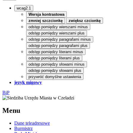
wcag2.1
Wersja kontrastowa
zmniej szczcionkę
zwiększ czcionkę
odstęp pomiędzy wierszami minus
odstęp pomiędzy wierszami plus
odstęp pomiędzy paragrafami minus
odstęp pomiędzy paragrafami plus
odstęp pomiędzy literami minus
odstęp pomiędzy literami plus
odstęp pomiędzy słowami minus
odstęp pomiędzy słowami plus
przywróć domyślne ustawienia
język migowy
BiP
Menu
Dane teleadresowe
Burmistrz