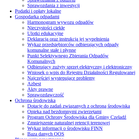
Sprawozdania z inwestycji
Podatki i opłaty lokalne
Gospodarka odpadami
Harmonogram wywozu odpadów
Nieczystości ciekłe
Ulotki edukacyjne
Deklaracja oraz instrukcja jej wypełnienia
Wykaz przedsiębiorców odbierających odpady
komunalne stałe i płynne
Punkt Selektywnego Zbierania Odpadów
Komunalnych
Odbierający zużyty sprzęt elektryczny i elektroniczny
Wniosek o wpis do Rejestru Działalności Regulowanej
Najczęściej występujące problemy
Azbest
Akty prawne
Sprawozdawczość
Ochrona środowiska
Dotacje do zadań związanych z ochroną środowiska
Opieka nad bezdomnymi zwierzętami
Program Ochrony Środowiska dla Gminy Czeladź
Zmniejszenie naturalnej retencji terenowej
Wykaz informacji o środowisku FINN
Baza danych OOS