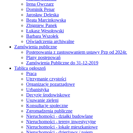
Irena Owczarz
Dominik Penar
Jarosław Deleska
Beata Marcinkowska
Zbigniew Panek
Łukasz Wesołowski
Barbara Wszołek
Oświadczenia archiwalne
Zamówienia publiczne
Postępowania z zastosowaniem ustawy Pzp od 2024r.
Plany postępowań
Zamówienia Publiczne do 31-12-2019
Tablica ogłoszeń
Praca
Utrzymanie czystości
Organizacje pozarządowe
Urbanistyka
Decyzje środowiskowe
Usuwanie zieleni
Konsultacje społeczne
Zgromadzenia publiczne
Nieruchomości - działki budowlane
Nieruchomości - tereny inwestycyjne
Nieruchomości - lokale mieszkaniowe
Nieruchomości - dzierżawy / najem