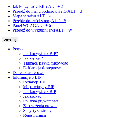
Jak korzystać z BIP?
ALT + 2
Przejdź do menu podmiotowego
ALT + 3
Mapa serwisu
ALT + 4
Przejdź do treści strony
ALT + 5
Panel WCAG
ALT + 6
Przejdź do wyszukiwarki
ALT + W
zamknij
Pomoc
Jak korzystać z BIP?
Jak szukać?
Tłumacz języka migowego
Deklaracja dostępności
Dane teleadresowe
Informacje o BIP
Redakcja BIP
Mapa witryny BIP
Jak korzystać z BIP
Jak szukać
Polityka prywatności
Zastrzeżenia prawne
Statystyka strony
Rejestr zmian