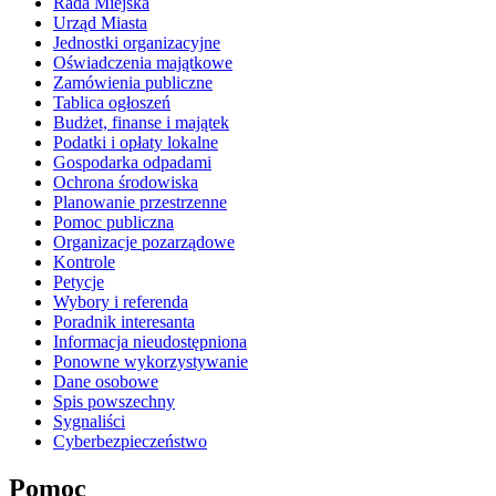
Rada Miejska
Urząd Miasta
Jednostki organizacyjne
Oświadczenia majątkowe
Zamówienia publiczne
Tablica ogłoszeń
Budżet, finanse i majątek
Podatki i opłaty lokalne
Gospodarka odpadami
Ochrona środowiska
Planowanie przestrzenne
Pomoc publiczna
Organizacje pozarządowe
Kontrole
Petycje
Wybory i referenda
Poradnik interesanta
Informacja nieudostępniona
Ponowne wykorzystywanie
Dane osobowe
Spis powszechny
Sygnaliści
Cyberbezpieczeństwo
Pomoc