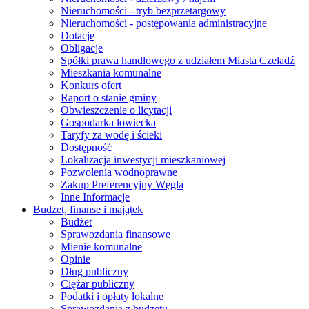
Nieruchomości - tryb bezprzetargowy
Nieruchomości - postępowania administracyjne
Dotacje
Obligacje
Spółki prawa handlowego z udziałem Miasta Czeladź
Mieszkania komunalne
Konkurs ofert
Raport o stanie gminy
Obwieszczenie o licytacji
Gospodarka łowiecka
Taryfy za wodę i ścieki
Dostępność
Lokalizacja inwestycji mieszkaniowej
Pozwolenia wodnoprawne
Zakup Preferencyjny Węgla
Inne Informacje
Budżet, finanse i majątek
Budżet
Sprawozdania finansowe
Mienie komunalne
Opinie
Dług publiczny
Ciężar publiczny
Podatki i opłaty lokalne
Sprawozdania z budżetu