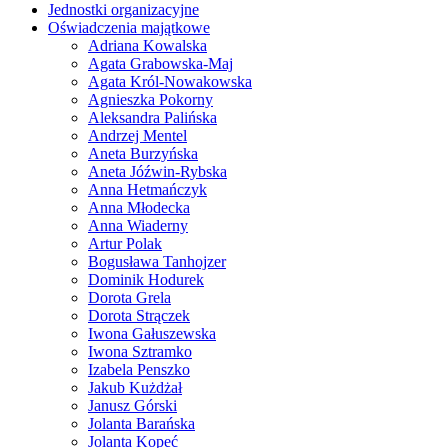
Jednostki organizacyjne
Oświadczenia majątkowe
Adriana Kowalska
Agata Grabowska-Maj
Agata Król-Nowakowska
Agnieszka Pokorny
Aleksandra Palińska
Andrzej Mentel
Aneta Burzyńska
Aneta Jóźwin-Rybska
Anna Hetmańczyk
Anna Młodecka
Anna Wiaderny
Artur Polak
Bogusława Tanhojzer
Dominik Hodurek
Dorota Grela
Dorota Strączek
Iwona Gałuszewska
Iwona Sztramko
Izabela Penszko
Jakub Kużdżał
Janusz Górski
Jolanta Barańska
Jolanta Kopeć