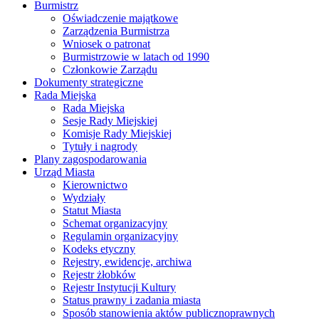
Burmistrz
Oświadczenie majątkowe
Zarządzenia Burmistrza
Wniosek o patronat
Burmistrzowie w latach od 1990
Członkowie Zarządu
Dokumenty strategiczne
Rada Miejska
Rada Miejska
Sesje Rady Miejskiej
Komisje Rady Miejskiej
Tytuły i nagrody
Plany zagospodarowania
Urząd Miasta
Kierownictwo
Wydziały
Statut Miasta
Schemat organizacyjny
Regulamin organizacyjny
Kodeks etyczny
Rejestry, ewidencje, archiwa
Rejestr żłobków
Rejestr Instytucji Kultury
Status prawny i zadania miasta
Sposób stanowienia aktów publicznoprawnych