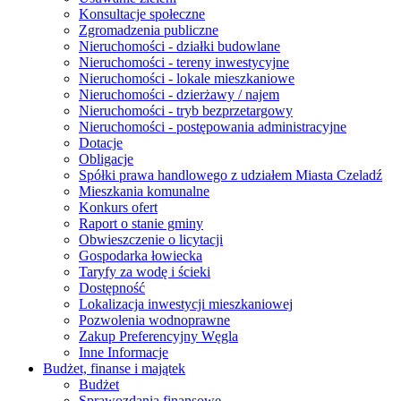
Konsultacje społeczne
Zgromadzenia publiczne
Nieruchomości - działki budowlane
Nieruchomości - tereny inwestycyjne
Nieruchomości - lokale mieszkaniowe
Nieruchomości - dzierżawy / najem
Nieruchomości - tryb bezprzetargowy
Nieruchomości - postępowania administracyjne
Dotacje
Obligacje
Spółki prawa handlowego z udziałem Miasta Czeladź
Mieszkania komunalne
Konkurs ofert
Raport o stanie gminy
Obwieszczenie o licytacji
Gospodarka łowiecka
Taryfy za wodę i ścieki
Dostępność
Lokalizacja inwestycji mieszkaniowej
Pozwolenia wodnoprawne
Zakup Preferencyjny Węgla
Inne Informacje
Budżet, finanse i majątek
Budżet
Sprawozdania finansowe