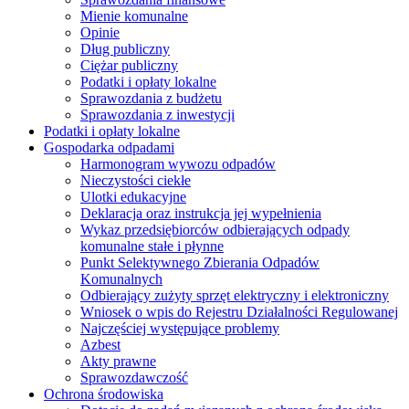
Mienie komunalne
Opinie
Dług publiczny
Ciężar publiczny
Podatki i opłaty lokalne
Sprawozdania z budżetu
Sprawozdania z inwestycji
Podatki i opłaty lokalne
Gospodarka odpadami
Harmonogram wywozu odpadów
Nieczystości ciekłe
Ulotki edukacyjne
Deklaracja oraz instrukcja jej wypełnienia
Wykaz przedsiębiorców odbierających odpady
komunalne stałe i płynne
Punkt Selektywnego Zbierania Odpadów
Komunalnych
Odbierający zużyty sprzęt elektryczny i elektroniczny
Wniosek o wpis do Rejestru Działalności Regulowanej
Najczęściej występujące problemy
Azbest
Akty prawne
Sprawozdawczość
Ochrona środowiska