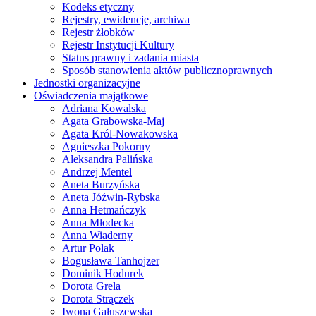
Kodeks etyczny
Rejestry, ewidencje, archiwa
Rejestr żłobków
Rejestr Instytucji Kultury
Status prawny i zadania miasta
Sposób stanowienia aktów publicznoprawnych
Jednostki organizacyjne
Oświadczenia majątkowe
Adriana Kowalska
Agata Grabowska-Maj
Agata Król-Nowakowska
Agnieszka Pokorny
Aleksandra Palińska
Andrzej Mentel
Aneta Burzyńska
Aneta Jóźwin-Rybska
Anna Hetmańczyk
Anna Młodecka
Anna Wiaderny
Artur Polak
Bogusława Tanhojzer
Dominik Hodurek
Dorota Grela
Dorota Strączek
Iwona Gałuszewska