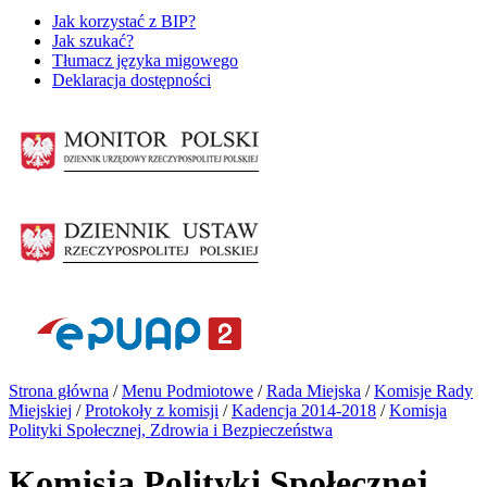
Jak korzystać z BIP?
Jak szukać?
Tłumacz języka migowego
Deklaracja dostępności
Strona główna
/
Menu Podmiotowe
/
Rada Miejska
/
Komisje Rady
Miejskiej
/
Protokoły z komisji
/
Kadencja 2014-2018
/
Komisja
Polityki Społecznej, Zdrowia i Bezpieczeństwa
Komisja Polityki Społecznej,