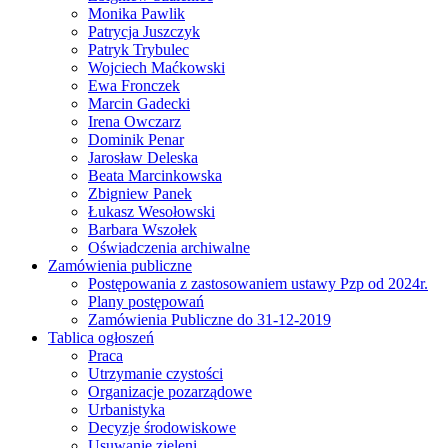
Monika Pawlik
Patrycja Juszczyk
Patryk Trybulec
Wojciech Maćkowski
Ewa Fronczek
Marcin Gadecki
Irena Owczarz
Dominik Penar
Jarosław Deleska
Beata Marcinkowska
Zbigniew Panek
Łukasz Wesołowski
Barbara Wszołek
Oświadczenia archiwalne
Zamówienia publiczne
Postępowania z zastosowaniem ustawy Pzp od 2024r.
Plany postępowań
Zamówienia Publiczne do 31-12-2019
Tablica ogłoszeń
Praca
Utrzymanie czystości
Organizacje pozarządowe
Urbanistyka
Decyzje środowiskowe
Usuwanie zieleni