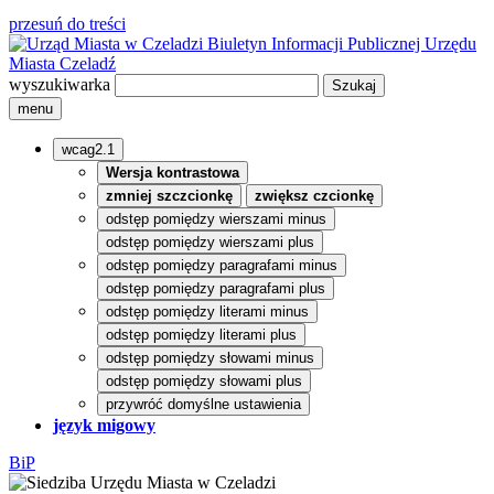
przesuń do treści
Biuletyn Informacji Publicznej
Urzędu
Miasta Czeladź
wyszukiwarka
menu
wcag2.1
Wersja kontrastowa
zmniej szczcionkę
zwiększ czcionkę
odstęp pomiędzy wierszami minus
odstęp pomiędzy wierszami plus
odstęp pomiędzy paragrafami minus
odstęp pomiędzy paragrafami plus
odstęp pomiędzy literami minus
odstęp pomiędzy literami plus
odstęp pomiędzy słowami minus
odstęp pomiędzy słowami plus
przywróć domyślne ustawienia
język migowy
BiP