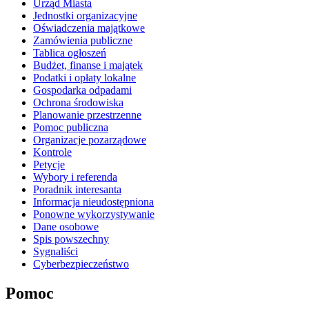
Urząd Miasta
Jednostki organizacyjne
Oświadczenia majątkowe
Zamówienia publiczne
Tablica ogłoszeń
Budżet, finanse i majątek
Podatki i opłaty lokalne
Gospodarka odpadami
Ochrona środowiska
Planowanie przestrzenne
Pomoc publiczna
Organizacje pozarządowe
Kontrole
Petycje
Wybory i referenda
Poradnik interesanta
Informacja nieudostępniona
Ponowne wykorzystywanie
Dane osobowe
Spis powszechny
Sygnaliści
Cyberbezpieczeństwo
Pomoc