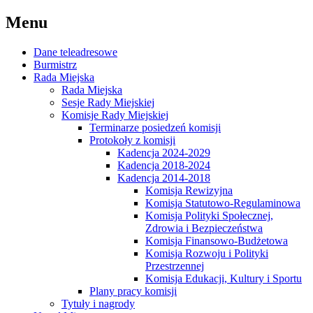
Menu
Dane teleadresowe
Burmistrz
Rada Miejska
Rada Miejska
Sesje Rady Miejskiej
Komisje Rady Miejskiej
Terminarze posiedzeń komisji
Protokoły z komisji
Kadencja 2024-2029
Kadencja 2018-2024
Kadencja 2014-2018
Komisja Rewizyjna
Komisja Statutowo-Regulaminowa
Komisja Polityki Społecznej,
Zdrowia i Bezpieczeństwa
Komisja Finansowo-Budżetowa
Komisja Rozwoju i Polityki
Przestrzennej
Komisja Edukacji, Kultury i Sportu
Plany pracy komisji
Tytuły i nagrody