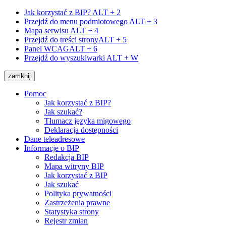
Jak korzystać z BIP?
ALT + 2
Przejdź do menu podmiotowego
ALT + 3
Mapa serwisu
ALT + 4
Przejdź do treści strony
ALT + 5
Panel WCAG
ALT + 6
Przejdź do wyszukiwarki
ALT + W
zamknij
Pomoc
Jak korzystać z BIP?
Jak szukać?
Tłumacz języka migowego
Deklaracja dostępności
Dane teleadresowe
Informacje o BIP
Redakcja BIP
Mapa witryny BIP
Jak korzystać z BIP
Jak szukać
Polityka prywatności
Zastrzeżenia prawne
Statystyka strony
Rejestr zmian