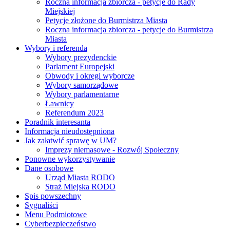
Roczna informacja zbiorcza - petycje do Rady
Miejskiej
Petycje złożone do Burmistrza Miasta
Roczna informacja zbiorcza - petycje do Burmistrza
Miasta
Wybory i referenda
Wybory prezydenckie
Parlament Europejski
Obwody i okręgi wyborcze
Wybory samorządowe
Wybory parlamentarne
Ławnicy
Referendum 2023
Poradnik interesanta
Informacja nieudostępniona
Jak załatwić sprawę w UM?
Imprezy niemasowe - Rozwój Społeczny
Ponowne wykorzystywanie
Dane osobowe
Urząd Miasta RODO
Straż Miejska RODO
Spis powszechny
Sygnaliści
Menu Podmiotowe
Cyberbezpieczeństwo