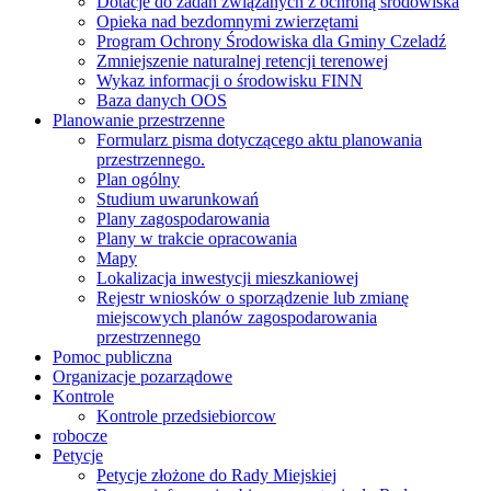
Dotacje do zadań związanych z ochroną środowiska
Opieka nad bezdomnymi zwierzętami
Program Ochrony Środowiska dla Gminy Czeladź
Zmniejszenie naturalnej retencji terenowej
Wykaz informacji o środowisku FINN
Baza danych OOS
Planowanie przestrzenne
Formularz pisma dotyczącego aktu planowania
przestrzennego.
Plan ogólny
Studium uwarunkowań
Plany zagospodarowania
Plany w trakcie opracowania
Mapy
Lokalizacja inwestycji mieszkaniowej
Rejestr wniosków o sporządzenie lub zmianę
miejscowych planów zagospodarowania
przestrzennego
Pomoc publiczna
Organizacje pozarządowe
Kontrole
Kontrole przedsiebiorcow
robocze
Petycje
Petycje złożone do Rady Miejskiej