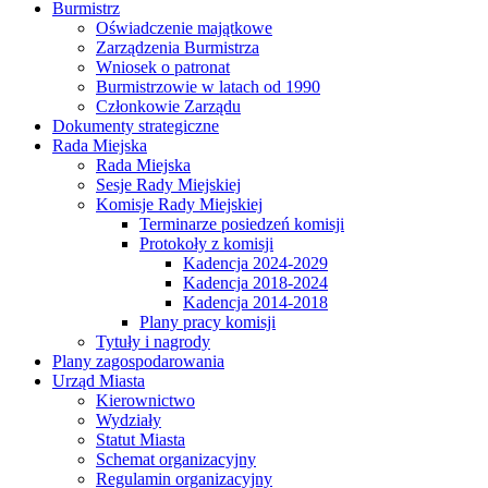
Burmistrz
Oświadczenie majątkowe
Zarządzenia Burmistrza
Wniosek o patronat
Burmistrzowie w latach od 1990
Członkowie Zarządu
Dokumenty strategiczne
Rada Miejska
Rada Miejska
Sesje Rady Miejskiej
Komisje Rady Miejskiej
Terminarze posiedzeń komisji
Protokoły z komisji
Kadencja 2024-2029
Kadencja 2018-2024
Kadencja 2014-2018
Plany pracy komisji
Tytuły i nagrody
Plany zagospodarowania
Urząd Miasta
Kierownictwo
Wydziały
Statut Miasta
Schemat organizacyjny
Regulamin organizacyjny