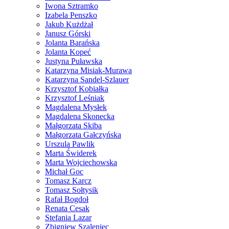
Iwona Sztramko
Izabela Penszko
Jakub Kużdżał
Janusz Górski
Jolanta Barańska
Jolanta Kopeć
Justyna Puławska
Katarzyna Misiak-Murawa
Katarzyna Sandel-Szlauer
Krzysztof Kobiałka
Krzysztof Leśniak
Magdalena Mysłek
Magdalena Skonecka
Małgorzata Skiba
Małgorzata Gałczyńska
Urszula Pawlik
Marta Świderek
Marta Wojciechowska
Michał Goc
Tomasz Karcz
Tomasz Sołtysik
Rafał Bogdoł
Renata Cesak
Stefania Lazar
Zbigniew Szaleniec